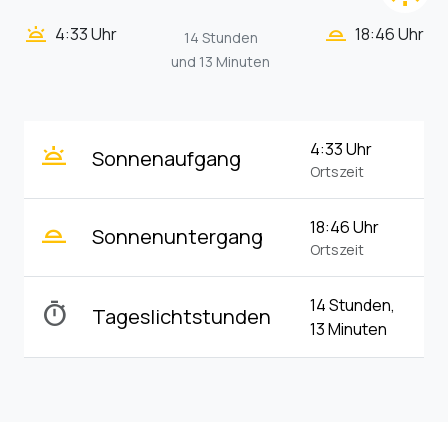
wb_twilight_2
wb_twilight
4:33 Uhr
18:46 Uhr
14 Stunden
und 13 Minuten
wb_twilight
4:33 Uhr
Sonnenaufgang
Ortszeit
wb_twilight_2
18:46 Uhr
Sonnenuntergang
Ortszeit
14 Stunden,
timer
Tageslichtstunden
13 Minuten