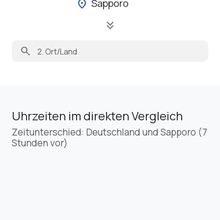
Sapporo
location_on
keyboard_double_arrow_down
search
Uhrzeiten im direkten Vergleich
Zeitunterschied: Deutschland und Sapporo (7
Stunden vor)