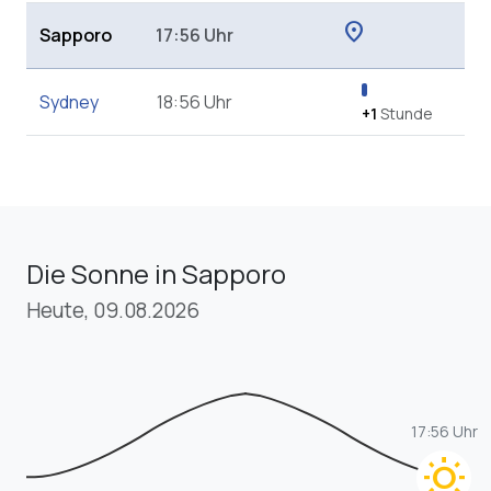
location_on
Sapporo
17:56 Uhr
Sydney
18:56 Uhr
+1
Stunde
Die Sonne in Sapporo
Heute, 09.08.2026
17:56 Uhr
wb_sunny