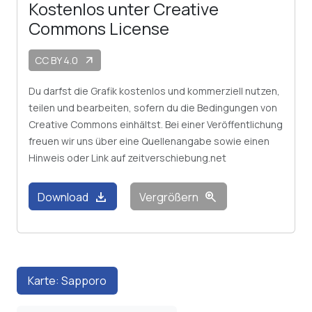
Kostenlos unter Creative
Commons License
CC BY 4.0
arrow_outward
Du darfst die Grafik kostenlos und kommerziell nutzen,
teilen und bearbeiten, sofern du die Bedingungen von
Creative Commons einhältst. Bei einer Veröffentlichung
freuen wir uns über eine Quellenangabe sowie einen
Hinweis oder Link auf zeitverschiebung.net
download
zoom_in
Download
Vergrößern
Karte: Sapporo