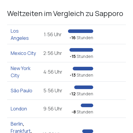
Weltzeiten im Vergleich zu Sapporo
Los
1:56 Uhr
Angeles
-16
Stunden
Mexico City
2:56 Uhr
-15
Stunden
New York
4:56 Uhr
City
-13
Stunden
São Paulo
5:56 Uhr
-12
Stunden
London
9:56 Uhr
-8
Stunden
Berlin
,
Frankfurt
,