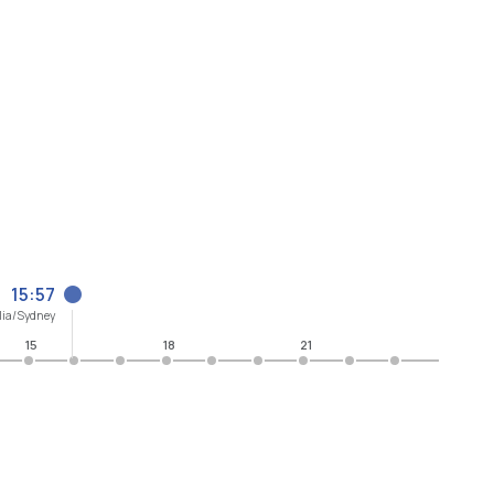
15:57
lia/Sydney
15
18
21