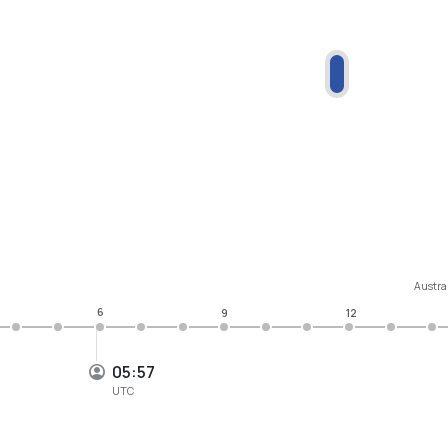
Austra
6
9
12
05:57
UTC