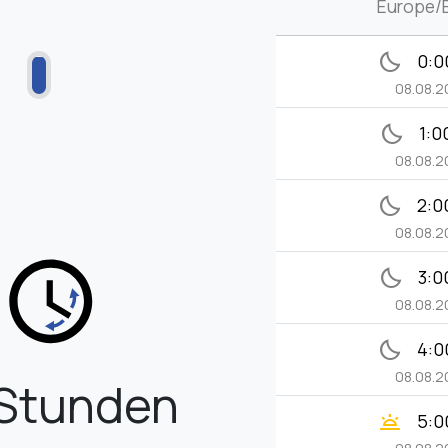
Europe/B
bedtime
0:0
08.08.
bedtime
1:0
08.08.
bedtime
2:0
08.08.
bedtime
3:0
08.08.
bedtime
4:0
08.08.
Stunden
wb_twilight
5:0