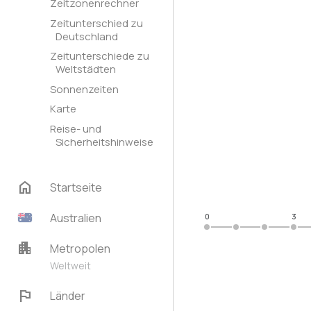
Zeitzonenrechner
Zeitunterschied zu
Deutschland
Zeitunterschiede zu
Weltstädten
Sonnenzeiten
Karte
Reise- und
Sicherheitshinweise
home
Startseite
Australien
0
3
apartment
Metropolen
Weltweit
flag
Länder