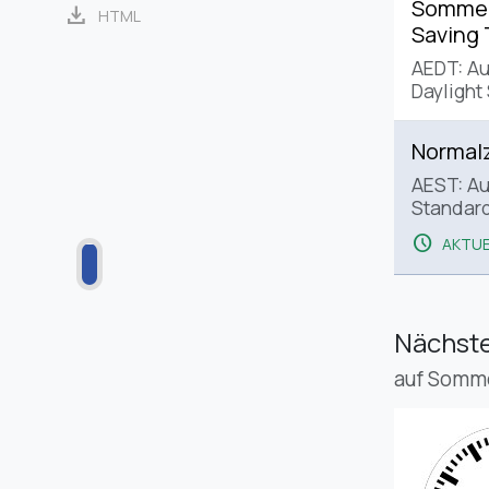
Sommerz
download
HTML
Saving
AEDT: Au
Daylight
Normalz
AEST: Au
Standar
schedule
AKTUE
Nächste
auf Somme