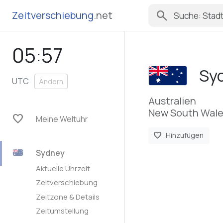
search
Zeitverschiebung
.net
05:57
Sy
UTC
Ändern
Australien
New South Wal
favorite
Meine Weltuhr
favorite
Hinzufügen
Sydney
Aktuelle Uhrzeit
Zeitverschiebung
Zeitzone & Details
Zeitumstellung