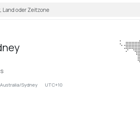
dney
es
Australia/Sydney
UTC+10