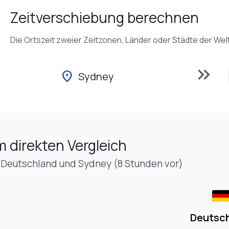
Zeitverschiebung berechnen
Die Ortszeit zweier Zeitzonen, Länder oder Städte der Wel
keyboard_double_arrow_right
location_on
Sydney
m direkten Vergleich
 Deutschland und Sydney (8 Stunden vor)
Deutsc