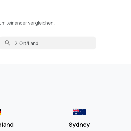
t miteinander vergleichen.
search
hland
Sydney