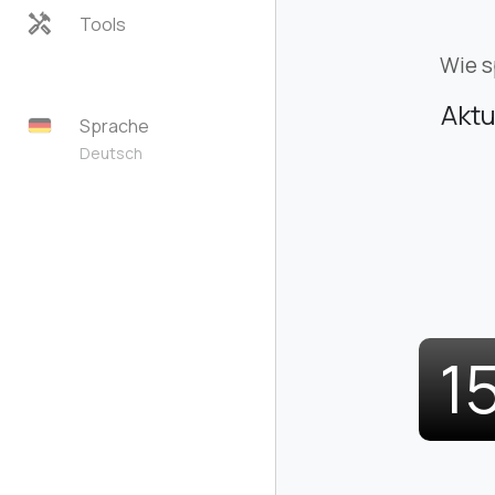
handyman
Tools
Wie s
Aktu
Sprache
Deutsch
1