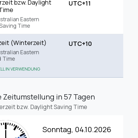
eit bzw. Daylight
UTC+11
 Time
stralian Eastern
 Saving Time
eit (Winterzeit)
UTC+10
stralian Eastern
d Time
LL IN VERWENDUNG
 Zeitumstellung
in 57 Tagen
rzeit bzw. Daylight Saving Time
Sonntag, 04.10.2026