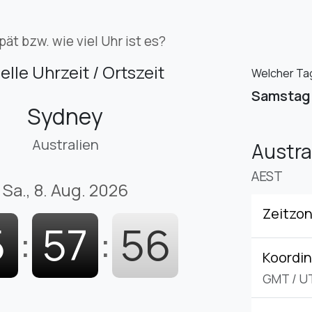
pät bzw. wie viel Uhr ist es?
elle Uhrzeit / Ortszeit
Welcher Tag
Samstag
Sydney
Australien
Austra
AEST
Sa., 8. Aug. 2026
Zeitzo
5
:
57
:
57
Koordin
GMT
/
U