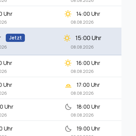
2026
08.08.2026
clear_day
0 Uhr
14:00 Uhr
2026
08.08.2026
r
15:00 Uhr
clear_day
Jetzt
2026
08.08.2026
clear_day
0 Uhr
16:00 Uhr
2026
08.08.2026
wb_twilight_2
0 Uhr
17:00 Uhr
2026
08.08.2026
bedtime
00 Uhr
18:00 Uhr
2026
08.08.2026
bedtime
00 Uhr
19:00 Uhr