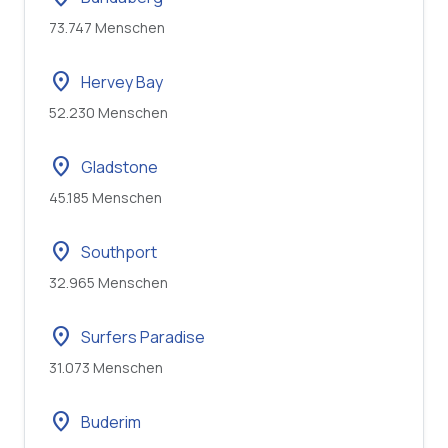
73.747 Menschen
location_on
Hervey Bay
52.230 Menschen
location_on
Gladstone
45.185 Menschen
location_on
Southport
32.965 Menschen
location_on
Surfers Paradise
31.073 Menschen
location_on
Buderim