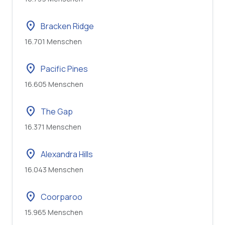
location_on
Bracken Ridge
16.701 Menschen
location_on
Pacific Pines
16.605 Menschen
location_on
The Gap
16.371 Menschen
location_on
Alexandra Hills
16.043 Menschen
location_on
Coorparoo
15.965 Menschen