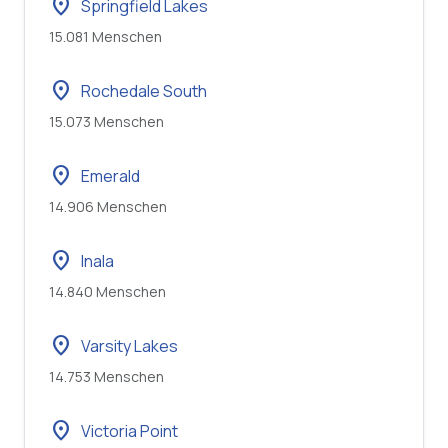
location_on
Springfield Lakes
15.081 Menschen
location_on
Rochedale South
15.073 Menschen
location_on
Emerald
14.906 Menschen
location_on
Inala
14.840 Menschen
location_on
Varsity Lakes
14.753 Menschen
location_on
Victoria Point