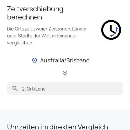
Zeitverschiebung
berechnen
Die Ortszeit zweier Zeitzonen, Länder
oder Städte der Welt miteinander
vergleichen.
Australia/Brisbane
location_on
keyboard_double_arrow_down
search
Uhrzeiten im direkten Vergleich