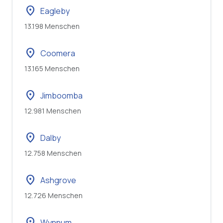
location_on
Eagleby
13.198 Menschen
location_on
Coomera
13.165 Menschen
location_on
Jimboomba
12.981 Menschen
location_on
Dalby
12.758 Menschen
location_on
Ashgrove
12.726 Menschen
location_on
Wynnum