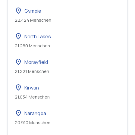
location_on
Gympie
22.424 Menschen
location_on
North Lakes
21.260 Menschen
location_on
Morayfield
21.221 Menschen
location_on
Kirwan
21.034 Menschen
location_on
Narangba
20.910 Menschen