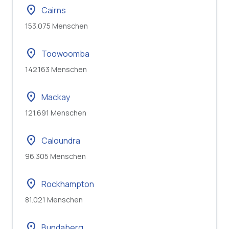
location_on
Cairns
153.075 Menschen
location_on
Toowoomba
142.163 Menschen
location_on
Mackay
121.691 Menschen
location_on
Caloundra
96.305 Menschen
location_on
Rockhampton
81.021 Menschen
location_on
Bundaberg