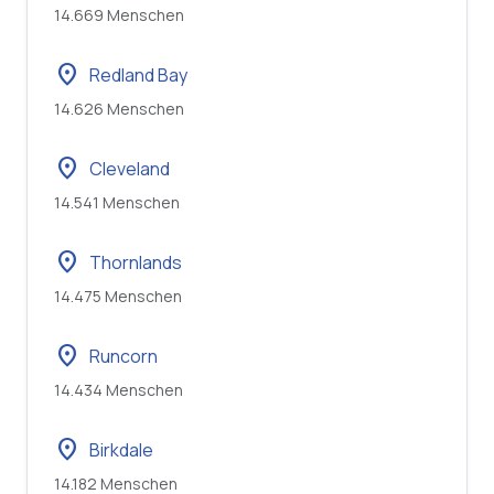
14.669 Menschen
location_on
Redland Bay
14.626 Menschen
location_on
Cleveland
14.541 Menschen
location_on
Thornlands
14.475 Menschen
location_on
Runcorn
14.434 Menschen
location_on
Birkdale
14.182 Menschen