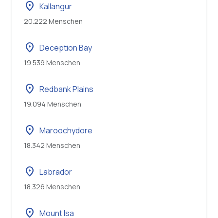
location_on
Kallangur
20.222 Menschen
location_on
Deception Bay
19.539 Menschen
location_on
Redbank Plains
19.094 Menschen
location_on
Maroochydore
18.342 Menschen
location_on
Labrador
18.326 Menschen
location_on
Mount Isa