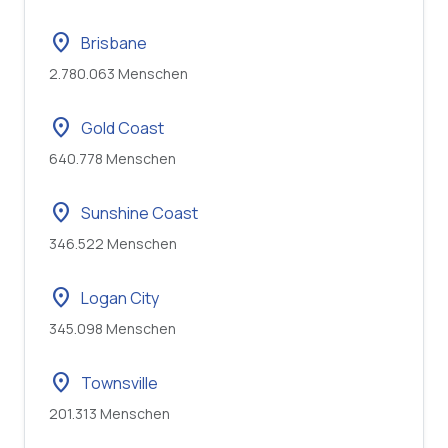
location_on
Brisbane
2.780.063 Menschen
location_on
Gold Coast
640.778 Menschen
location_on
Sunshine Coast
346.522 Menschen
location_on
Logan City
345.098 Menschen
location_on
Townsville
201.313 Menschen