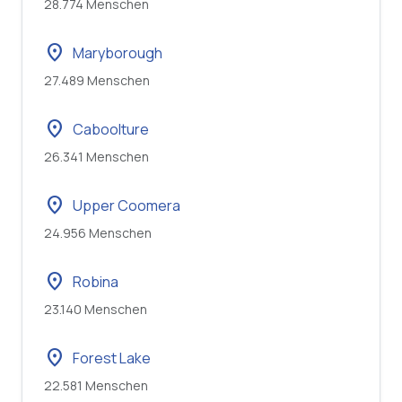
28.774 Menschen
location_on
Maryborough
27.489 Menschen
location_on
Caboolture
26.341 Menschen
location_on
Upper Coomera
24.956 Menschen
location_on
Robina
23.140 Menschen
location_on
Forest Lake
22.581 Menschen