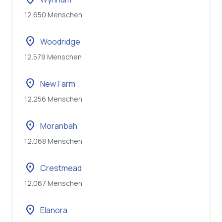
12.650 Menschen
location_on
Woodridge
12.579 Menschen
location_on
New Farm
12.256 Menschen
location_on
Moranbah
12.068 Menschen
location_on
Crestmead
12.067 Menschen
location_on
Elanora