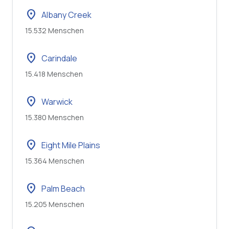
location_on
Albany Creek
15.532 Menschen
location_on
Carindale
15.418 Menschen
location_on
Warwick
15.380 Menschen
location_on
Eight Mile Plains
15.364 Menschen
location_on
Palm Beach
15.205 Menschen