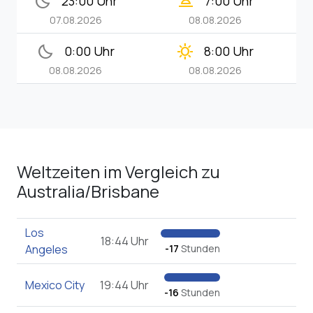
bedtime
wb_twilight
23:00 Uhr
7:00 Uhr
07.08.2026
08.08.2026
bedtime
clear_day
0:00 Uhr
8:00 Uhr
08.08.2026
08.08.2026
Weltzeiten im Vergleich zu
Australia/Brisbane
Los
18:44 Uhr
Angeles
-17
Stunden
Mexico City
19:44 Uhr
-16
Stunden