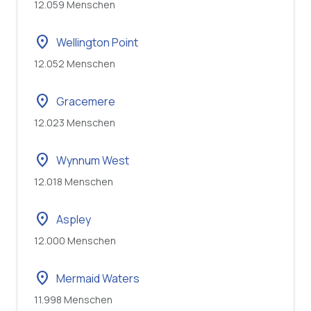
12.059 Menschen
location_on
Wellington Point
12.052 Menschen
location_on
Gracemere
12.023 Menschen
location_on
Wynnum West
12.018 Menschen
location_on
Aspley
12.000 Menschen
location_on
Mermaid Waters
11.998 Menschen