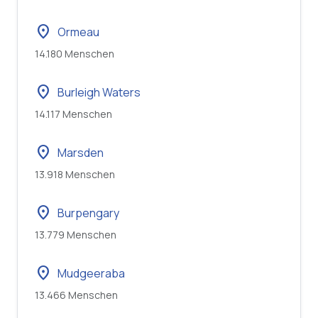
location_on
Ormeau
14.180 Menschen
location_on
Burleigh Waters
14.117 Menschen
location_on
Marsden
13.918 Menschen
location_on
Burpengary
13.779 Menschen
location_on
Mudgeeraba
13.466 Menschen