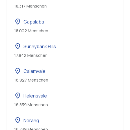
18.317 Menschen
location_on
Capalaba
18.002 Menschen
location_on
Sunnybank Hills
17.842 Menschen
location_on
Calamvale
16.927 Menschen
location_on
Helensvale
16.839 Menschen
location_on
Nerang
16.739 Menschen