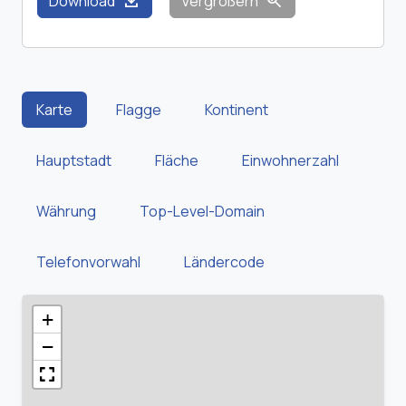
download
zoom_in
Download
Vergrößern
Karte
Flagge
Kontinent
Hauptstadt
Fläche
Einwohnerzahl
Währung
Top-Level-Domain
Telefonvorwahl
Ländercode
+
−