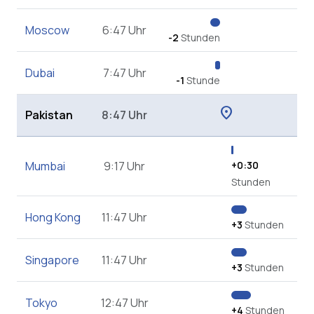
Moscow
6:47 Uhr
-2
Stunden
Dubai
7:47 Uhr
-1
Stunde
location_on
Pakistan
8:47 Uhr
Mumbai
9:17 Uhr
+0:30
Stunden
Hong Kong
11:47 Uhr
+3
Stunden
Singapore
11:47 Uhr
+3
Stunden
Tokyo
12:47 Uhr
+4
Stunden