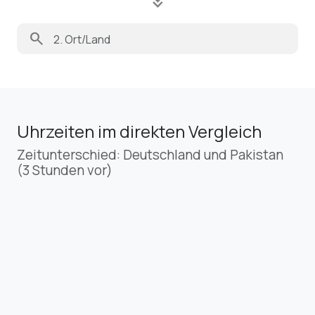
keyboard_double_arrow_down
search
Uhrzeiten im direkten Vergleich
Zeitunterschied: Deutschland und Pakistan
(3 Stunden vor)