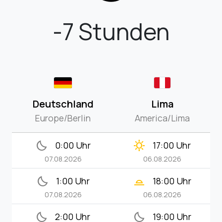
-7 Stunden
Deutschland
Lima
Europe/Berlin
America/Lima
bedtime
clear_day
0:00 Uhr
17:00 Uhr
07.08.2026
06.08.2026
bedtime
wb_twilight_2
1:00 Uhr
18:00 Uhr
07.08.2026
06.08.2026
bedtime
bedtime
2:00 Uhr
19:00 Uhr