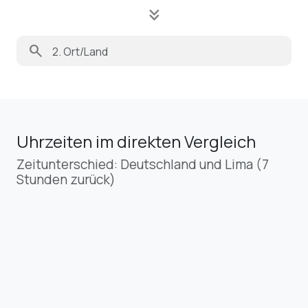
keyboard_double_arrow_down
search
Uhrzeiten im direkten Vergleich
Zeitunterschied: Deutschland und Lima (7
Stunden zurück)