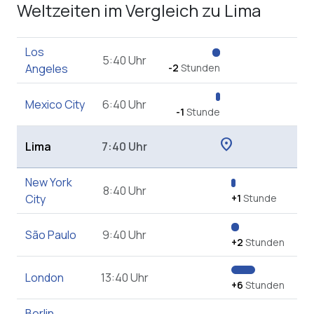
Weltzeiten im Vergleich zu Lima
Los
5:40 Uhr
Angeles
-2
Stunden
Mexico City
6:40 Uhr
-1
Stunde
location_on
Lima
7:40 Uhr
New York
8:40 Uhr
City
+1
Stunde
São Paulo
9:40 Uhr
+2
Stunden
London
13:40 Uhr
+6
Stunden
Berlin
,