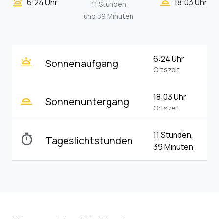
wb_twilight_2
wb_twilight
6:24 Uhr
18:03 Uhr
11 Stunden
und 39 Minuten
wb_twilight
6:24 Uhr
Sonnenaufgang
Ortszeit
wb_twilight_2
18:03 Uhr
Sonnenuntergang
Ortszeit
11 Stunden,
timer
Tageslichtstunden
39 Minuten