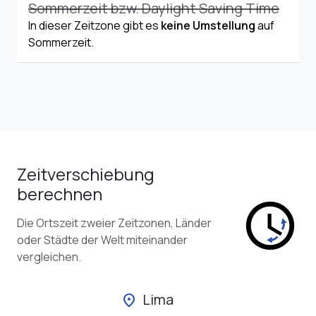
Sommerzeit bzw. Daylight Saving Time
In dieser Zeitzone gibt es
keine Umstellung
auf
Sommerzeit.
Zeitverschiebung
berechnen
Die Ortszeit zweier Zeitzonen, Länder
oder Städte der Welt miteinander
vergleichen.
Lima
location_on