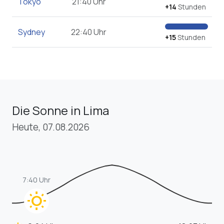
Tokyo
21:40 Uhr
+14
Stunden
Sydney
22:40 Uhr
+15
Stunden
Die Sonne in Lima
Heute, 07.08.2026
7:40 Uhr
wb_sunny