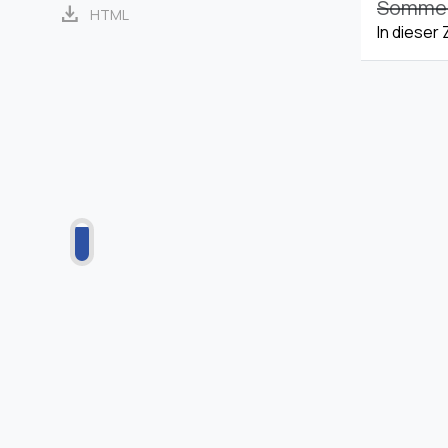
Sommerz
download
HTML
In dieser