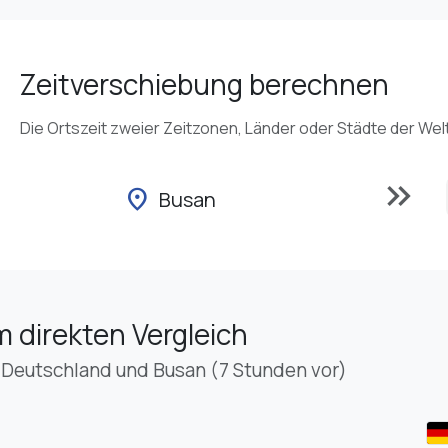
Zeitverschiebung berechnen
Die Ortszeit zweier Zeitzonen, Länder oder Städte der Wel
keyboard_double_arrow_right
location_on
Busan
m direkten Vergleich
 Deutschland und Busan (7 Stunden vor)