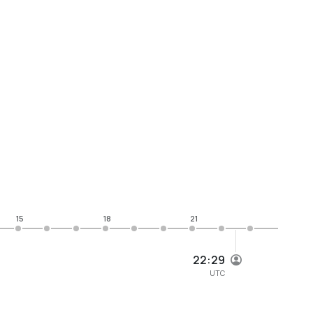
15
18
21
22:29
UTC