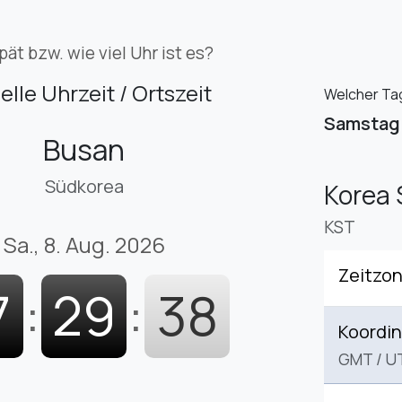
pät bzw. wie viel Uhr ist es?
elle Uhrzeit / Ortszeit
Welcher Tag
Samstag
Busan
Südkorea
Korea 
KST
Sa., 8. Aug. 2026
Zeitzo
7
:
29
:
38
Koordin
GMT
/
U