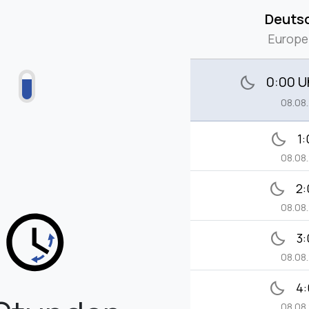
Deuts
Europe
0:00 U
bedtime
08.08
bedtime
1:
08.08
bedtime
2:
08.08
bedtime
3:
08.08
bedtime
4:
08.08