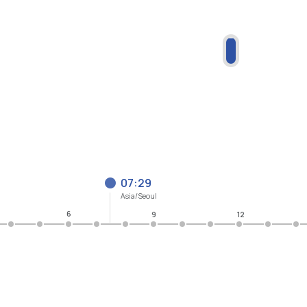
07:29
Asia/Seoul
6
9
12