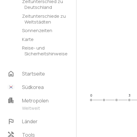
Zeitunterschied zu
Deutschland
Zeitunterschiede zu
Weltstädten
Sonnenzeiten
Karte
Reise- und
Sicherheitshinweise
home
Startseite
Südkorea
0
3
apartment
Metropolen
Weltweit
flag
Länder
handyman
Tools