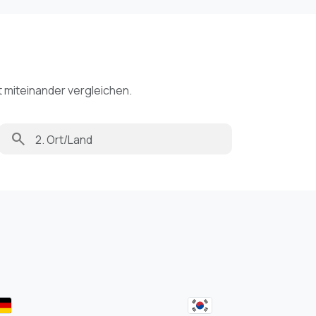
t miteinander vergleichen.
search