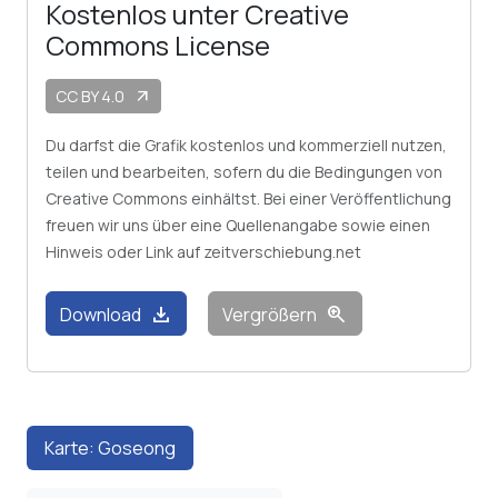
Kostenlos unter Creative
Commons License
CC BY 4.0
arrow_outward
Du darfst die Grafik kostenlos und kommerziell nutzen,
teilen und bearbeiten, sofern du die Bedingungen von
Creative Commons einhältst. Bei einer Veröffentlichung
freuen wir uns über eine Quellenangabe sowie einen
Hinweis oder Link auf zeitverschiebung.net
download
zoom_in
Download
Vergrößern
Karte: Goseong