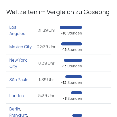
Weltzeiten im Vergleich zu Goseong
Los
21:39 Uhr
Angeles
-16
Stunden
Mexico City
22:39 Uhr
-15
Stunden
New York
0:39 Uhr
City
-13
Stunden
São Paulo
1:39 Uhr
-12
Stunden
London
5:39 Uhr
-8
Stunden
Berlin
,
Frankfurt
,