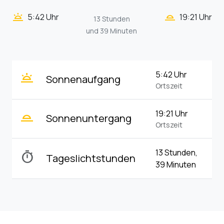
wb_twilight_2
wb_twilight
5:42 Uhr
19:21 Uhr
13 Stunden
und 39 Minuten
wb_twilight
5:42 Uhr
Sonnenaufgang
Ortszeit
wb_twilight_2
19:21 Uhr
Sonnenuntergang
Ortszeit
13 Stunden,
timer
Tageslichtstunden
39 Minuten