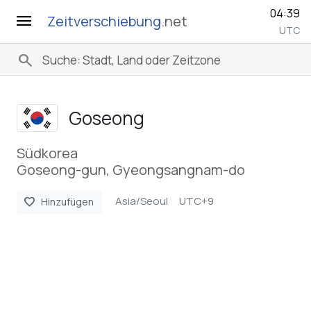
04:39
menu
Zeitverschiebung
.net
UTC
search
Goseong
Südkorea
Goseong-gun, Gyeongsangnam-do
Asia/Seoul
UTC+9
favorite
Hinzufügen