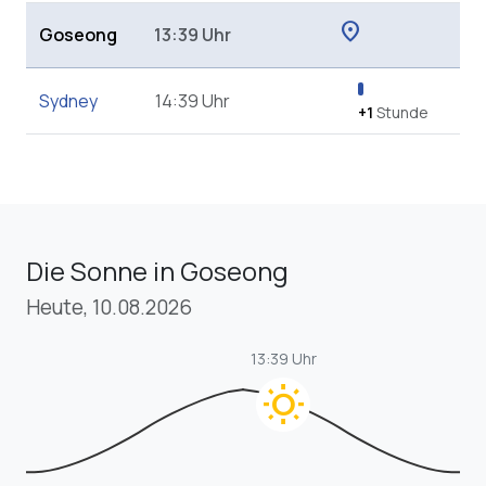
location_on
Goseong
13:39 Uhr
Sydney
14:39 Uhr
+1
Stunde
Die Sonne in Goseong
Heute, 10.08.2026
13:39 Uhr
wb_sunny