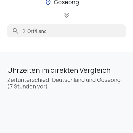
Goseong
location_on
keyboard_double_arrow_down
search
Uhrzeiten im direkten Vergleich
Zeitunterschied: Deutschland und Goseong
(7 Stunden vor)