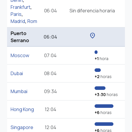
Berlin
,
Frankfurt
,
06:04
Sin diferencia horaria
Paris
,
Madrid
,
Rom
Puerto
location_on
06:04
Serrano
Moscow
07:04
+1
hora
Dubai
08:04
+2
horas
Mumbai
09:34
+3:30
horas
Hong Kong
12:04
+6
horas
Singapore
12:04
+6
horas