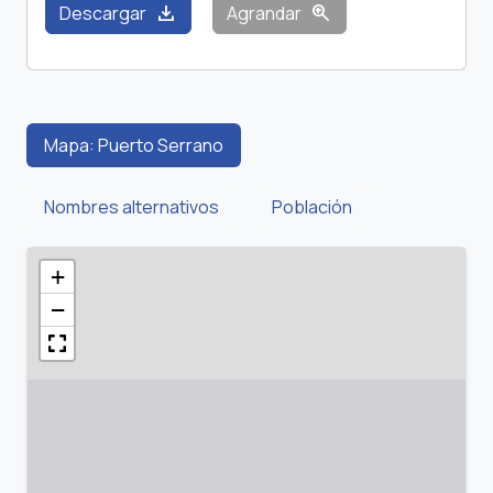
download
zoom_in
Descargar
Agrandar
Mapa: Puerto Serrano
Nombres alternativos
Población
+
−