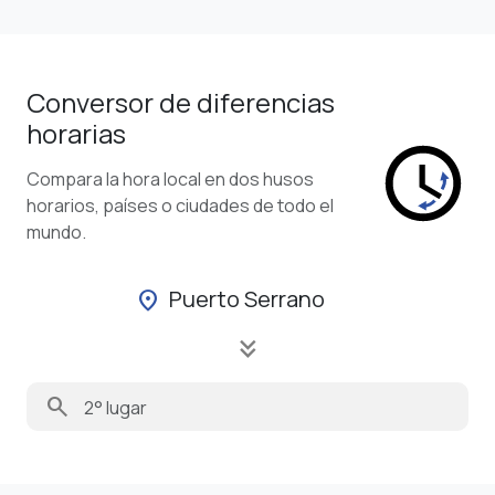
Conversor de diferencias
horarias
Compara la hora local en dos husos
horarios, países o ciudades de todo el
mundo.
Puerto Serrano
location_on
keyboard_double_arrow_down
search