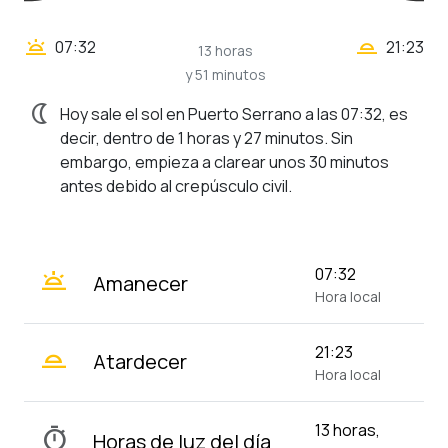
wb_twilight_2
wb_twilight
07:32
21:23
13 horas
y 51 minutos
nightlight
Hoy sale el sol en Puerto Serrano a las 07:32, es
decir, dentro de 1 horas y 27 minutos. Sin
embargo, empieza a clarear unos 30 minutos
antes debido al crepúsculo civil.
wb_twilight
07:32
Amanecer
Hora local
wb_twilight_2
21:23
Atardecer
Hora local
13 horas,
timer
Horas de luz del día