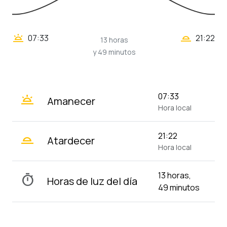
wb_twilight_2
wb_twilight
07:33
21:22
13 horas
y 49 minutos
wb_twilight
07:33
Amanecer
Hora local
wb_twilight_2
21:22
Atardecer
Hora local
13 horas,
timer
Horas de luz del día
49 minutos