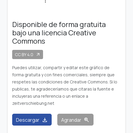
Disponible de forma gratuita
bajo una licencia Creative
Commons
CC BY 4.0
arrow_outward
Puedes utilizar, compartir y editar este gráfico de
forma gratuita y con fines comerciales, siempre que
respetes las condiciones de Creative Commons. Si lo
publicas, te agradeceríamos que citaras la fuente e
incluyeras una referencia o un enlace a
zeitverschiebung.net
download
zoom_in
Descargar
Agrandar