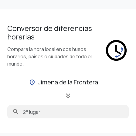
Conversor de diferencias
horarias
Compara la hora local en dos husos
horarios, países o ciudades de todo el
mundo.
Jimena de la Frontera
location_on
keyboard_double_arrow_down
search