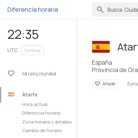
search
Diferencia horaria
22:35
Atar
UTC
Cambiar
España
Provincia de Gr
favorite
Mi reloj mundial
Euro
favorite
Añadir
Atarfe
Hora actual
Diferencia horaria
Zona horaria y detalles
Cambio de horario