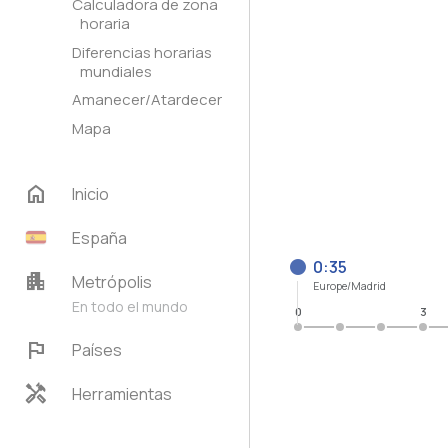
Calculadora de zona
horaria
Diferencias horarias
mundiales
Amanecer/Atardecer
Mapa
home
Inicio
España
0:35
apartment
Metrópolis
Europe/Madrid
En todo el mundo
0
3
flag
Países
handyman
Herramientas