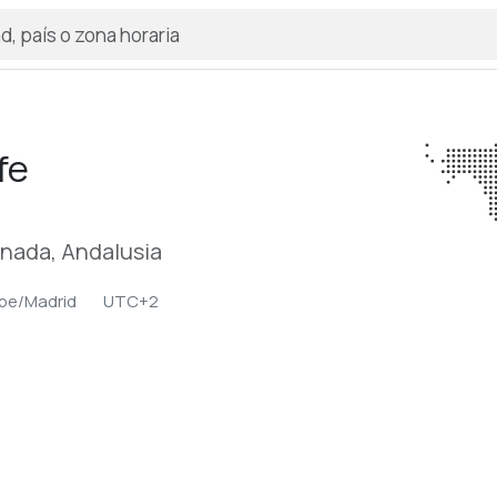
fe
anada, Andalusia
pe/Madrid
UTC+2