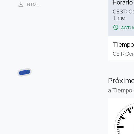
Horario
download
HTML
CEST: C
Time
schedule
ACTUA
Tiempo
CET: Cen
Próximo
a Tiempo 