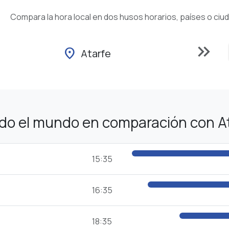
Compara la hora local en dos husos horarios, países o ciu
keyboard_double_arrow_right
location_on
Atarfe
odo el mundo en comparación con A
15:35
16:35
18:35