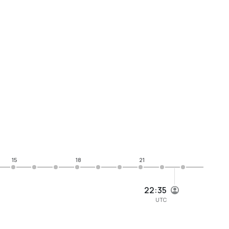
15
18
21
22:35
UTC