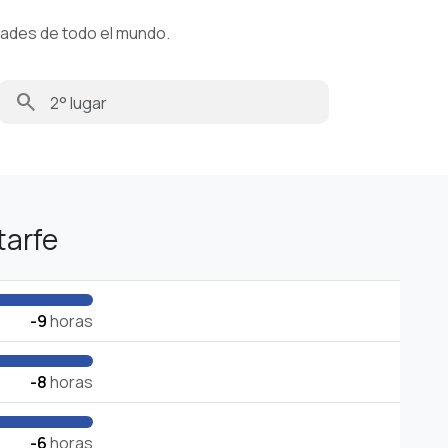
dades de todo el mundo.
search
tarfe
-9
horas
-8
horas
-6
horas