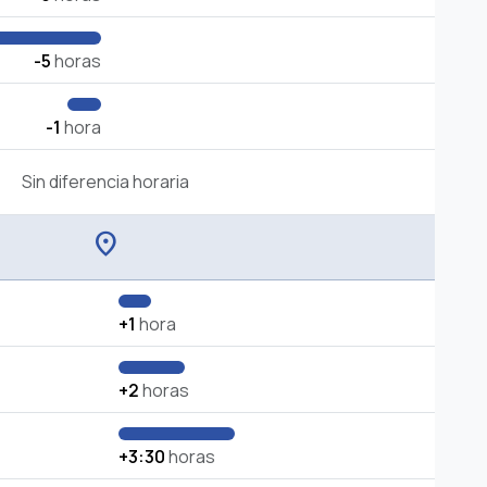
-5
horas
-1
hora
Sin diferencia horaria
location_on
+1
hora
+2
horas
+3:30
horas