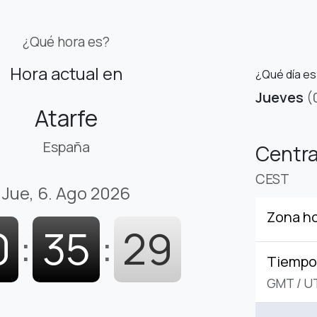
¿Qué hora es?
Hora actual en
¿Qué día es
Jueves
(
Atarfe
España
Centr
CEST
Jue, 6. Ago 2026
Zona ho
0
:
35
:
30
Tiempo 
GMT
/
U