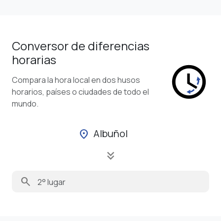
Conversor de diferencias
horarias
Compara la hora local en dos husos
horarios, países o ciudades de todo el
mundo.
Albuñol
location_on
keyboard_double_arrow_down
search