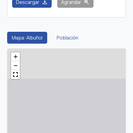
download
zoom_in
Descargar
Agrandar
Mapa: Albuñol
Población
+
−