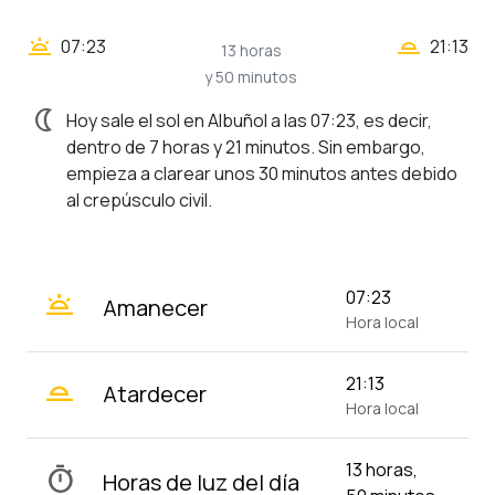
wb_twilight_2
wb_twilight
07:23
21:13
13 horas
y 50 minutos
nightlight
Hoy sale el sol en Albuñol a las 07:23, es decir,
dentro de 7 horas y 21 minutos. Sin embargo,
empieza a clarear unos 30 minutos antes debido
al crepúsculo civil.
wb_twilight
07:23
Amanecer
Hora local
wb_twilight_2
21:13
Atardecer
Hora local
13 horas,
timer
Horas de luz del día