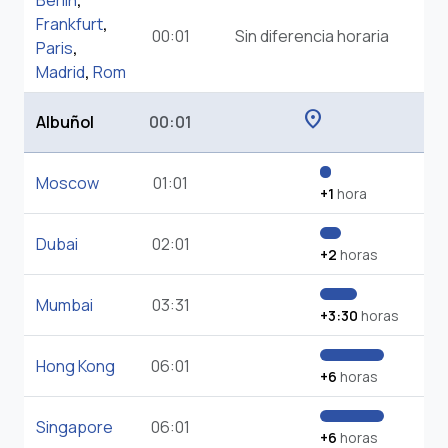
Berlin
,
Frankfurt
,
00:01
Sin diferencia horaria
Paris
,
Madrid
,
Rom
location_on
Albuñol
00:01
Moscow
01:01
+1
hora
Dubai
02:01
+2
horas
Mumbai
03:31
+3:30
horas
Hong Kong
06:01
+6
horas
Singapore
06:01
+6
horas