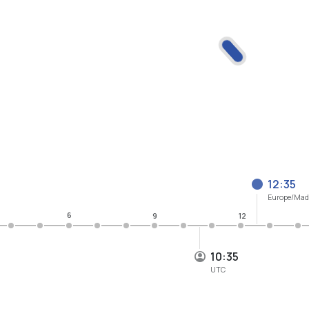
12:35
Europe/Mad
6
9
12
10:35
UTC