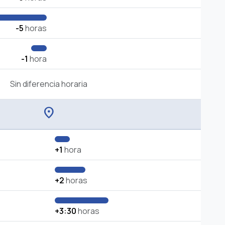
-5
horas
-1
hora
Sin diferencia horaria
location_on
+1
hora
+2
horas
+3:30
horas