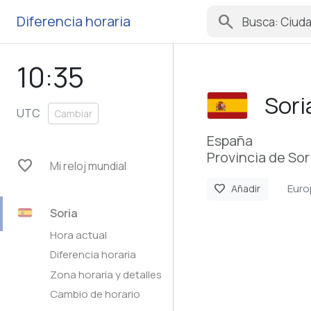
search
Diferencia horaria
10:35
Sori
UTC
Cambiar
España
Provincia de Sor
favorite
Mi reloj mundial
Euro
favorite
Añadir
Soria
Hora actual
Diferencia horaria
Zona horaria y detalles
Cambio de horario