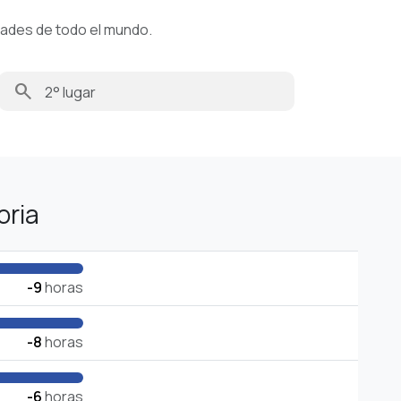
dades de todo el mundo.
search
oria
-9
horas
-8
horas
-6
horas