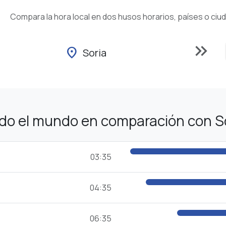
Compara la hora local en dos husos horarios, países o ciu
keyboard_double_arrow_right
location_on
Soria
odo el mundo en comparación con S
03:35
04:35
06:35