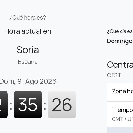
¿Qué hora es?
Hora actual en
¿Qué día es
Domingo
Soria
España
Centr
CEST
Dom, 9. Ago 2026
Zona ho
2
:
35
:
27
Tiempo 
GMT
/
U