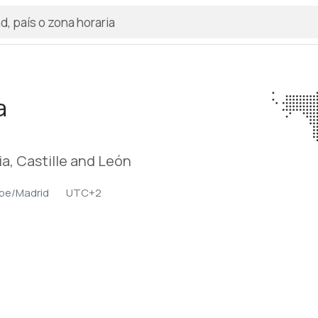
a
ia, Castille and León
pe/Madrid
UTC+2