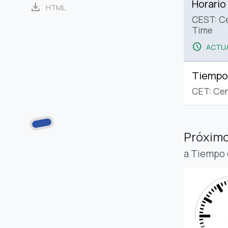
Horario
download
HTML
CEST: C
Time
schedule
ACTUA
Tiempo
CET: Cen
Próximo
a Tiempo 