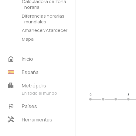
Calculadora de zona
horaria
Diferencias horarias
mundiales
Amanecer/Atardecer
Mapa
home
Inicio
España
apartment
Metrópolis
En todo el mundo
0
3
flag
Países
handyman
Herramientas