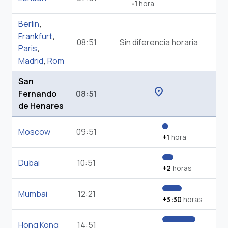
-1
hora
Berlin
,
Frankfurt
,
08:51
Sin diferencia horaria
Paris
,
Madrid
,
Rom
San
location_on
Fernando
08:51
de Henares
Moscow
09:51
+1
hora
Dubai
10:51
+2
horas
Mumbai
12:21
+3:30
horas
Hong Kong
14:51