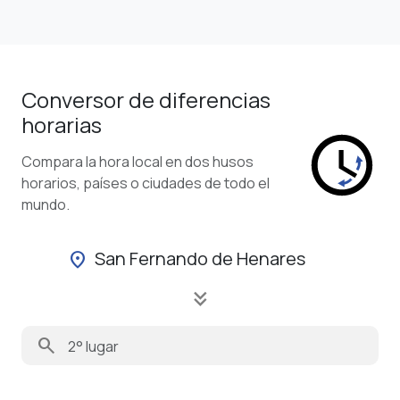
Conversor de diferencias
horarias
Compara la hora local en dos husos
horarios, países o ciudades de todo el
mundo.
San Fernando de Henares
location_on
keyboard_double_arrow_down
search