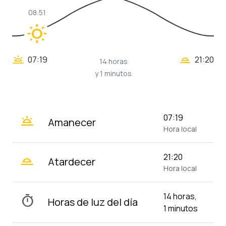
08:51
wb_sunny
wb_twilight_2
wb_twilight
07:19
21:20
14 horas
y 1 minutos
wb_twilight
07:19
Amanecer
Hora local
wb_twilight_2
21:20
Atardecer
Hora local
14 horas,
timer
Horas de luz del día
1 minutos