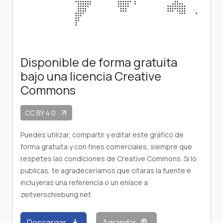
Disponible de forma gratuita
bajo una licencia Creative
Commons
CC BY 4.0
arrow_outward
Puedes utilizar, compartir y editar este gráfico de
forma gratuita y con fines comerciales, siempre que
respetes las condiciones de Creative Commons. Si lo
publicas, te agradeceríamos que citaras la fuente e
incluyeras una referencia o un enlace a
zeitverschiebung.net
download
zoom_in
Descargar
Agrandar