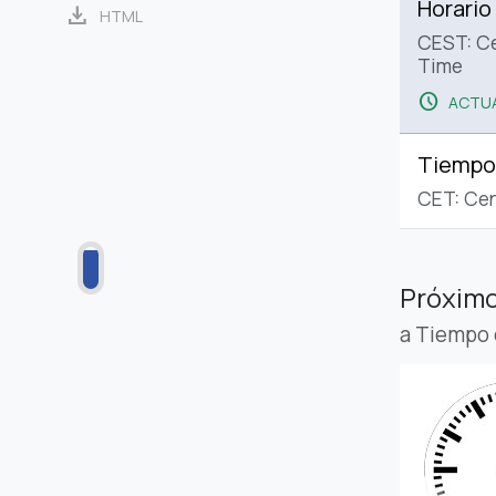
Horario
download
HTML
CEST: C
Time
schedule
ACTUA
Tiempo
CET: Cen
Próximo
a Tiempo 