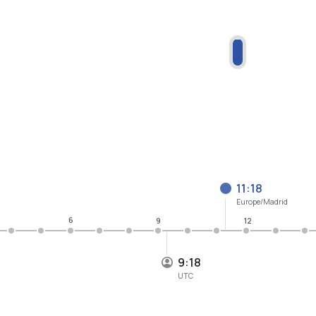
11:18
Europe/Madrid
6
9
12
9:18
UTC