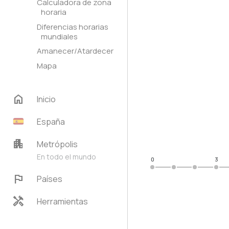
Calculadora de zona
horaria
Diferencias horarias
mundiales
Amanecer/Atardecer
Mapa
home
Inicio
España
apartment
Metrópolis
En todo el mundo
0
3
flag
Países
handyman
Herramientas