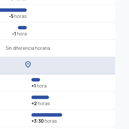
-5
horas
-1
hora
Sin diferencia horaria
location_on
+1
hora
+2
horas
+3:30
horas