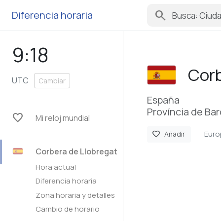
search
Diferencia horaria
9:18
Corb
UTC
Cambiar
España
Província de Ba
favorite
Mi reloj mundial
Euro
favorite
Añadir
Corbera de Llobregat
Hora actual
Diferencia horaria
Zona horaria y detalles
Cambio de horario