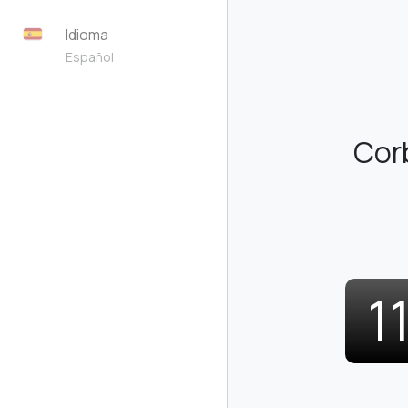
Idioma
Español
Cor
1