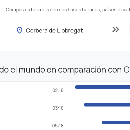
Compara la hora local en dos husos horarios, países o ciu
keyboard_double_arrow_right
location_on
Corbera de Llobregat
odo el mundo en comparación con C
02:18
03:18
05:18