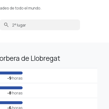
dades de todo el mundo.
search
orbera de Llobregat
-9
horas
-8
horas
-6
horas