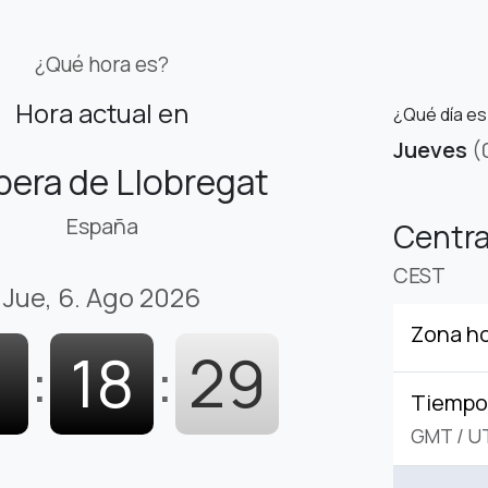
¿Qué hora es?
Hora actual en
¿Qué día es
Jueves
(
bera de Llobregat
España
Centr
CEST
Jue, 6. Ago 2026
Zona ho
1
:
18
:
30
Tiempo 
GMT
/
U