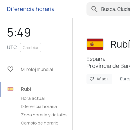
search
Diferencia horaria
5:49
Rubí
UTC
Cambiar
España
Província de Ba
favorite
Mi reloj mundial
Euro
favorite
Añadir
Rubí
Hora actual
Diferencia horaria
Zona horaria y detalles
Cambio de horario