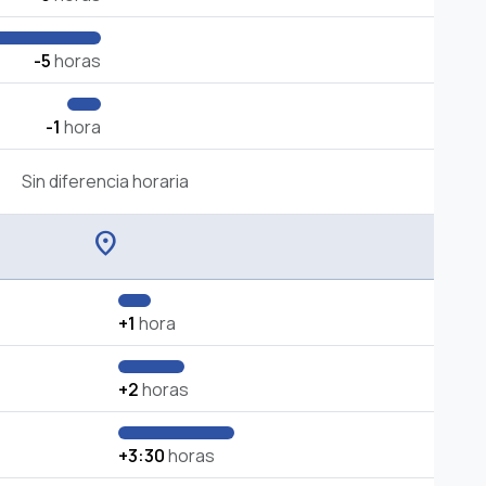
-5
horas
-1
hora
Sin diferencia horaria
location_on
+1
hora
+2
horas
+3:30
horas