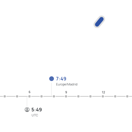
7:49
Europe/Madrid
6
9
12
5:49
UTC