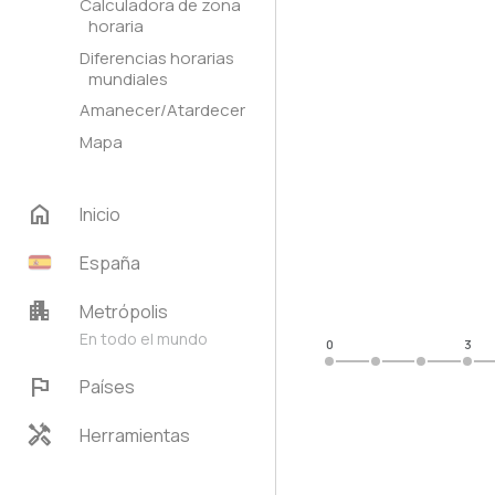
Calculadora de zona
horaria
Diferencias horarias
mundiales
Amanecer/Atardecer
Mapa
home
Inicio
España
apartment
Metrópolis
En todo el mundo
0
3
flag
Países
handyman
Herramientas