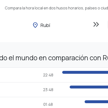
Compara la hora local en dos husos horarios, países o ciu
keyboard_double_arrow_right
location_on
Rubí
odo el mundo en comparación con R
22:48
23:48
01:48