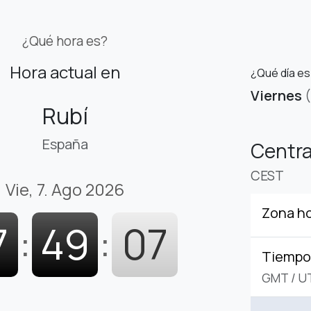
¿Qué hora es?
Hora actual en
¿Qué día es
Viernes
Rubí
España
Centr
CEST
Vie, 7. Ago 2026
Zona ho
7
:
49
:
08
Tiempo 
GMT
/
U