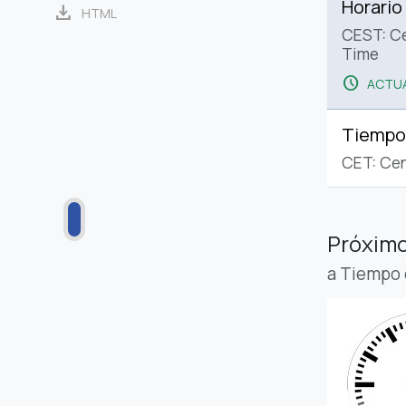
Horario
download
HTML
CEST: C
Time
schedule
ACTUA
Tiempo
CET: Cen
Próximo
a Tiempo 