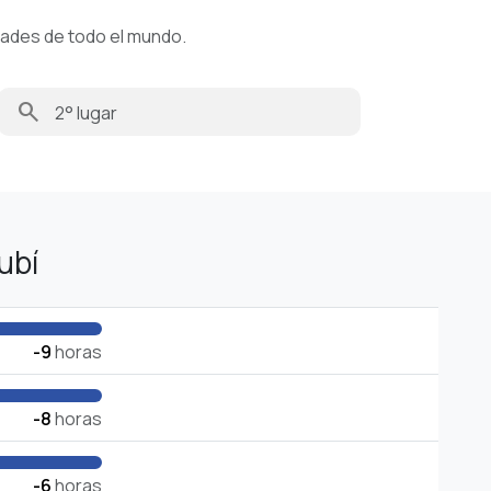
dades de todo el mundo.
search
ubí
-9
horas
-8
horas
-6
horas