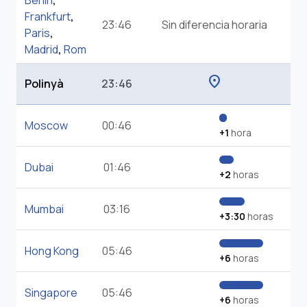
Berlin
,
Frankfurt
,
23:46
Sin diferencia horaria
Paris
,
Madrid
,
Rom
location_on
Polinyà
23:46
Moscow
00:46
+1
hora
Dubai
01:46
+2
horas
Mumbai
03:16
+3:30
horas
Hong Kong
05:46
+6
horas
Singapore
05:46
+6
horas