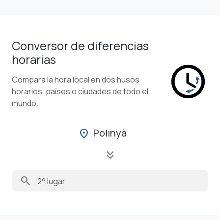
Conversor de diferencias
horarias
Compara la hora local en dos husos
horarios, países o ciudades de todo el
mundo.
Polinyà
location_on
keyboard_double_arrow_down
search