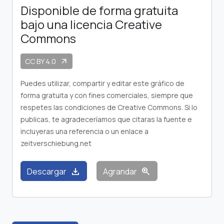
Disponible de forma gratuita
bajo una licencia Creative
Commons
CC BY 4.0
arrow_outward
Puedes utilizar, compartir y editar este gráfico de
forma gratuita y con fines comerciales, siempre que
respetes las condiciones de Creative Commons. Si lo
publicas, te agradeceríamos que citaras la fuente e
incluyeras una referencia o un enlace a
zeitverschiebung.net
download
zoom_in
Descargar
Agrandar