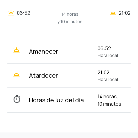
wb_twilight_2
wb_twilight
06:52
21:02
14 horas
y 10 minutos
wb_twilight
06:52
Amanecer
Hora local
wb_twilight_2
21:02
Atardecer
Hora local
14 horas,
timer
Horas de luz del día
10 minutos