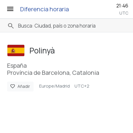
21:46
menu
Diferencia horaria
UTC
search
Polinyà
España
Província de Barcelona, Catalonia
Europe/Madrid
UTC+2
favorite
Añadir