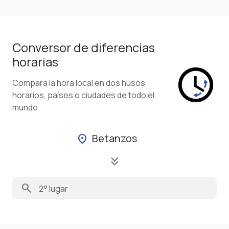
Conversor de diferencias
horarias
Compara la hora local en dos husos
horarios, países o ciudades de todo el
mundo.
Betanzos
location_on
keyboard_double_arrow_down
search