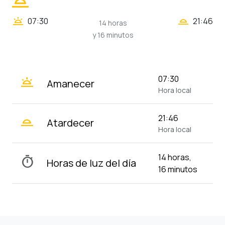
wb_twilight
wb_twilight_2
wb_twilight
07:30
21:46
14 horas
y 16 minutos
wb_twilight
07:30
Amanecer
Hora local
wb_twilight_2
21:46
Atardecer
Hora local
14 horas,
timer
Horas de luz del día
16 minutos