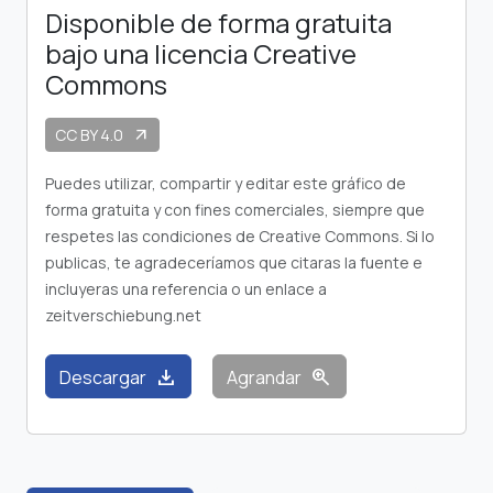
Disponible de forma gratuita
bajo una licencia Creative
Commons
CC BY 4.0
arrow_outward
Puedes utilizar, compartir y editar este gráfico de
forma gratuita y con fines comerciales, siempre que
respetes las condiciones de Creative Commons. Si lo
publicas, te agradeceríamos que citaras la fuente e
incluyeras una referencia o un enlace a
zeitverschiebung.net
download
zoom_in
Descargar
Agrandar