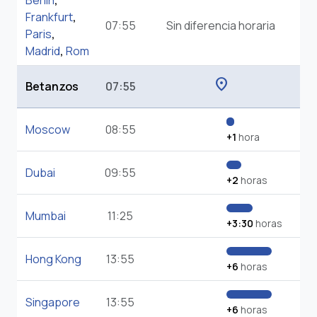
Berlin
,
Frankfurt
,
07:55
Sin diferencia horaria
Paris
,
Madrid
,
Rom
location_on
Betanzos
07:55
Moscow
08:55
+1
hora
Dubai
09:55
+2
horas
Mumbai
11:25
+3:30
horas
Hong Kong
13:55
+6
horas
Singapore
13:55
+6
horas