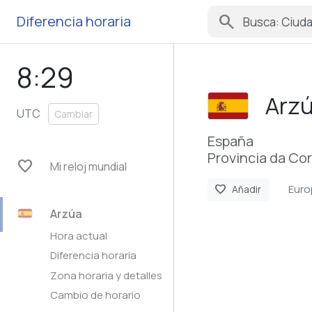
search
Diferencia horaria
8:29
Arz
UTC
Cambiar
España
Provincia da Cor
favorite
Mi reloj mundial
Euro
favorite
Añadir
Arzúa
Hora actual
Diferencia horaria
Zona horaria y detalles
Cambio de horario