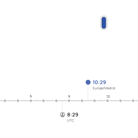
10:29
Europe/Madrid
6
9
12
8:29
UTC