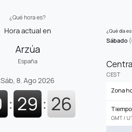
¿Qué hora es?
Hora actual en
¿Qué día es
Sábado
(
Arzúa
España
Centr
CEST
Sáb, 8. Ago 2026
Zona ho
0
:
29
:
27
Tiempo 
GMT
/
U