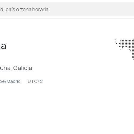
úa
uña, Galicia
pe/Madrid
UTC+2