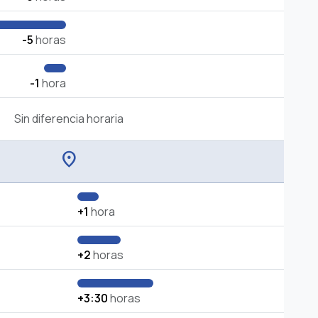
-5
horas
-1
hora
Sin diferencia horaria
location_on
+1
hora
+2
horas
+3:30
horas