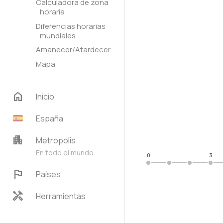
Calculadora de zona
horaria
Diferencias horarias
mundiales
Amanecer/Atardecer
Mapa
home
Inicio
España
apartment
Metrópolis
En todo el mundo
0
3
flag
Países
handyman
Herramientas