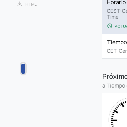
Horario
download
HTML
CEST: C
Time
schedule
ACTUA
Tiempo
CET: Cen
Próximo
a Tiempo 