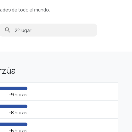
dades de todo el mundo.
search
rzúa
-9
horas
-8
horas
-6
horas