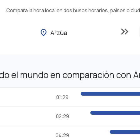
Compara la hora local en dos husos horarios, países o ciu
keyboard_double_arrow_right
location_on
Arzúa
odo el mundo en comparación con A
01:29
02:29
04:29