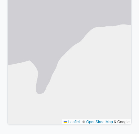
Leaflet
|
©
OpenStreetMap
& Google