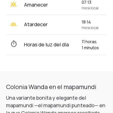
wb_twilight
07:13
Amanecer
Hora local
wb_twilight_2
18:14
Atardecer
Hora local
11 horas,
timer
Horas de luz del día
1 minutos
Colonia Wanda en el mapamundi
Una variante bonita y elegante del
mapamundi —el mapamundi punteado— en
la que Colonia Wanda aparece resaltada