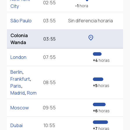
02:55
City
-1
hora
São Paulo
03:55
Sin diferencia horaria
Colonia
location_on
03:55
Wanda
London
07:55
+4
horas
Berlin
,
Frankfurt
,
08:55
Paris
,
+5
horas
Madrid
,
Rom
Moscow
09:55
+6
horas
Dubai
10:55
+7
horas