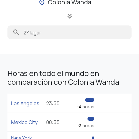
Colonia Wanda
location_on
keyboard_double_arrow_down
search
Horas en todo el mundo en
comparación con Colonia Wanda
Los Angeles
23:55
-4
horas
Mexico City
00:55
-3
horas
New York