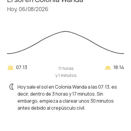
Hoy, 06/08/2026
wb_twilight_2
wb_twilight
07:13
18:14
11 horas
y 1 minutos
nightlight
Hoy sale el sol en Colonia Wanda a las 07:13, es
decir, dentro de 3 horas y 17 minutos. Sin
embargo, empieza a clarear unos 30 minutos
antes debido al crepúsculo civil.