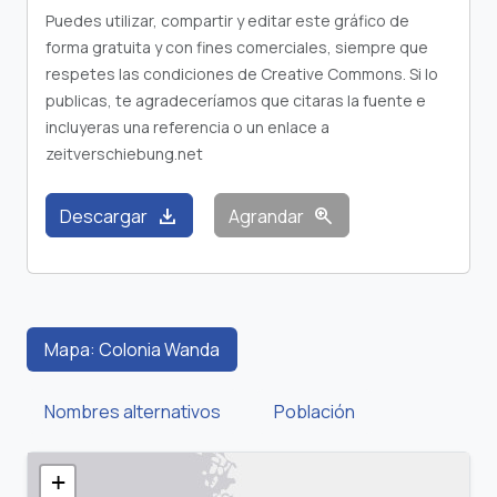
Puedes utilizar, compartir y editar este gráfico de
forma gratuita y con fines comerciales, siempre que
respetes las condiciones de Creative Commons. Si lo
publicas, te agradeceríamos que citaras la fuente e
incluyeras una referencia o un enlace a
zeitverschiebung.net
download
zoom_in
Descargar
Agrandar
Mapa: Colonia Wanda
Nombres alternativos
Población
+