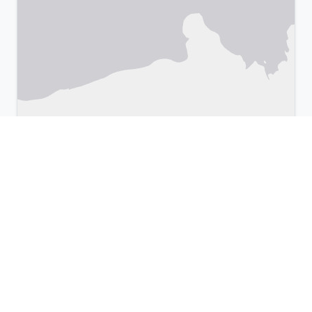
Leaflet
|
©
OpenStreetMap
& Google