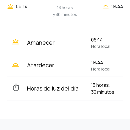
wb_twilight_2
wb_twilight
06:14
19:44
13 horas
y 30 minutos
wb_twilight
06:14
Amanecer
Hora local
wb_twilight_2
19:44
Atardecer
Hora local
13 horas,
timer
Horas de luz del día
30 minutos