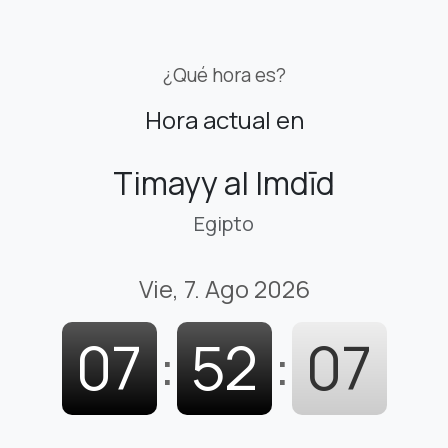
¿Qué hora es?
Hora actual en
Timayy al Imdīd
Egipto
Vie, 7. Ago 2026
07
:
52
:
08