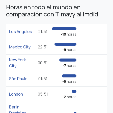
Horas en todo el mundo en
comparación con Timayy al Imdīd
Los Angeles
21:51
-10
horas
Mexico City
22:51
-9
horas
New York
00:51
City
-7
horas
São Paulo
01:51
-6
horas
London
05:51
-2
horas
Berlin
,