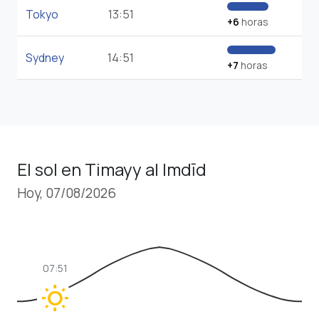
Tokyo
13:51
+6
horas
Sydney
14:51
+7
horas
El sol en Timayy al Imdīd
Hoy, 07/08/2026
07:51
wb_sunny