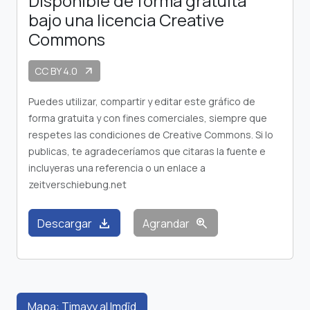
Disponible de forma gratuita
bajo una licencia Creative
Commons
CC BY 4.0
arrow_outward
Puedes utilizar, compartir y editar este gráfico de
forma gratuita y con fines comerciales, siempre que
respetes las condiciones de Creative Commons. Si lo
publicas, te agradeceríamos que citaras la fuente e
incluyeras una referencia o un enlace a
zeitverschiebung.net
download
zoom_in
Descargar
Agrandar
Mapa: Timayy al Imdīd