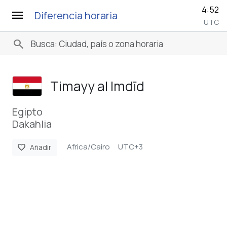
4:52
menu
Diferencia horaria
UTC
search
Timayy al Imdīd
Egipto
Dakahlia
Africa/Cairo
UTC+3
favorite
Añadir