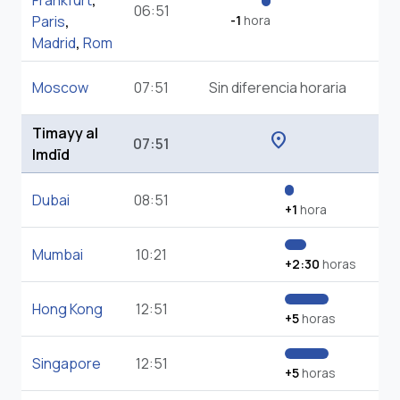
Frankfurt
,
06:51
Paris
,
-1
hora
Madrid
,
Rom
Moscow
07:51
Sin diferencia horaria
Timayy al
location_on
07:51
Imdīd
Dubai
08:51
+1
hora
Mumbai
10:21
+2:30
horas
Hong Kong
12:51
+5
horas
Singapore
12:51
+5
horas