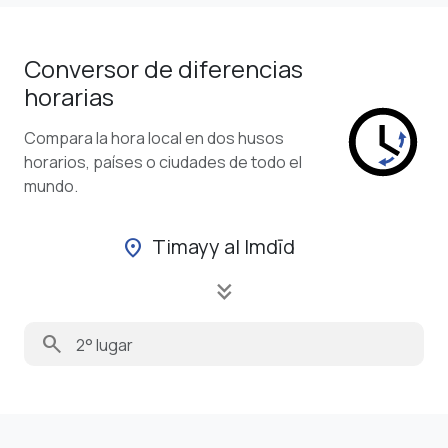
Conversor de diferencias
horarias
Compara la hora local en dos husos
horarios, países o ciudades de todo el
mundo.
Timayy al Imdīd
location_on
keyboard_double_arrow_down
search