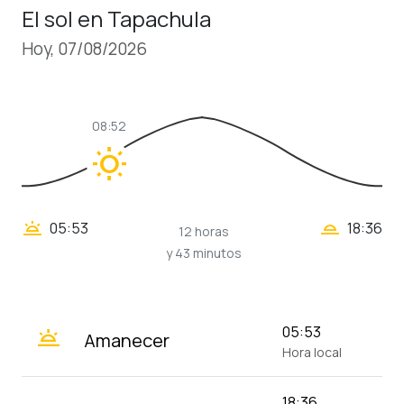
El sol en Tapachula
Hoy, 07/08/2026
08:52
wb_sunny
wb_twilight_2
wb_twilight
05:53
18:36
12 horas
y 43 minutos
wb_twilight
05:53
Amanecer
Hora local
18:36