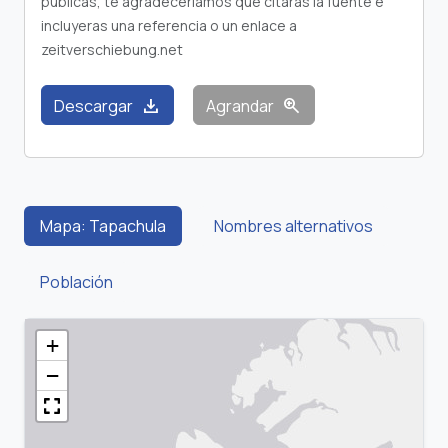
publicas, te agradeceríamos que citaras la fuente e
incluyeras una referencia o un enlace a
zeitverschiebung.net
download
zoom_in
Descargar
Agrandar
Mapa: Tapachula
Nombres alternativos
Población
+
−