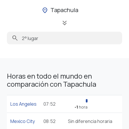
Tapachula
location_on
keyboard_double_arrow_down
search
Horas en todo el mundo en
comparación con Tapachula
Los Angeles
07:52
-1
hora
Mexico City
08:52
Sin diferencia horaria