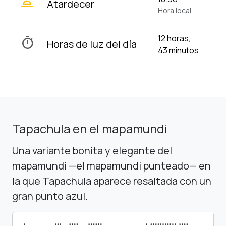
wb_twilight_2
Atardecer
Hora local
12 horas,
timer
Horas de luz del día
43 minutos
Tapachula en el mapamundi
Una variante bonita y elegante del
mapamundi —el mapamundi punteado— en
la que Tapachula aparece resaltada con un
gran punto azul.