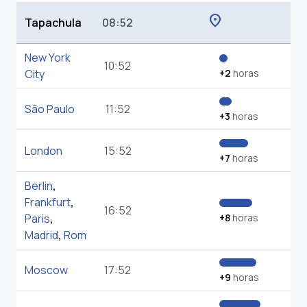
location_on
Tapachula
08:52
New York
10:52
City
+2
horas
São Paulo
11:52
+3
horas
London
15:52
+7
horas
Berlin
,
Frankfurt
,
16:52
Paris
,
+8
horas
Madrid
,
Rom
Moscow
17:52
+9
horas