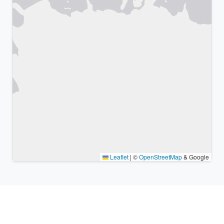
Leaflet
|
©
OpenStreetMap
& Google