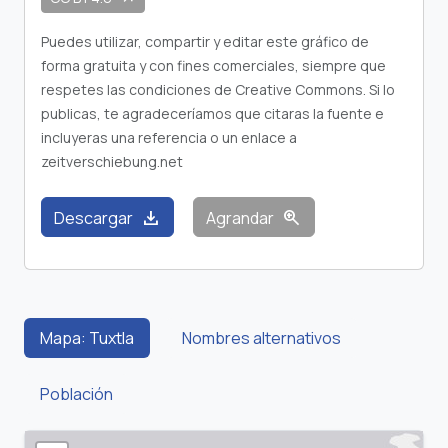
Puedes utilizar, compartir y editar este gráfico de
forma gratuita y con fines comerciales, siempre que
respetes las condiciones de Creative Commons. Si lo
publicas, te agradeceríamos que citaras la fuente e
incluyeras una referencia o un enlace a
zeitverschiebung.net
download
zoom_in
Descargar
Agrandar
Mapa: Tuxtla
Nombres alternativos
Población