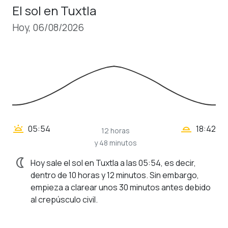
El sol en Tuxtla
Hoy, 06/08/2026
wb_twilight_2
wb_twilight
05:54
18:42
12 horas
y 48 minutos
nightlight
Hoy sale el sol en Tuxtla a las 05:54, es decir,
dentro de 10 horas y 12 minutos. Sin embargo,
empieza a clarear unos 30 minutos antes debido
al crepúsculo civil.