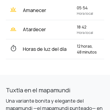
wb_twilight
05:54
Amanecer
Hora local
wb_twilight_2
18:42
Atardecer
Hora local
12 horas,
timer
Horas de luz del día
48 minutos
Tuxtla en el mapamundi
Una variante bonita y elegante del
mapamundi —el mapamundi punteado— en