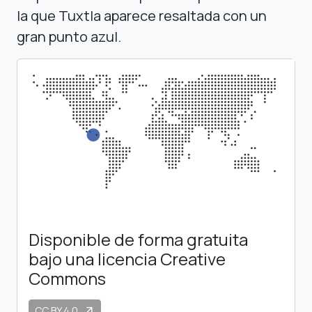
la que Tuxtla aparece resaltada con un
gran punto azul.
Disponible de forma gratuita
bajo una licencia Creative
Commons
CC BY 4.0
arrow_outward