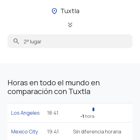
Tuxtla
location_on
keyboard_double_arrow_down
search
Horas en todo el mundo en
comparación con Tuxtla
Los Angeles
18:41
-1
hora
Mexico City
19:41
Sin diferencia horaria