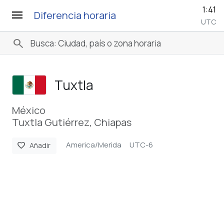
1:41
menu
Diferencia horaria
UTC
search
Tuxtla
México
Tuxtla Gutiérrez, Chiapas
America/Merida
UTC-6
favorite
Añadir