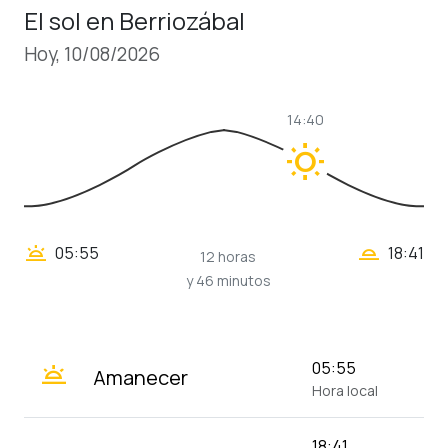
El sol en Berriozábal
Hoy, 10/08/2026
14:40
wb_sunny
wb_twilight_2
wb_twilight
05:55
18:41
12 horas
y 46 minutos
wb_twilight
05:55
Amanecer
Hora local
18:41