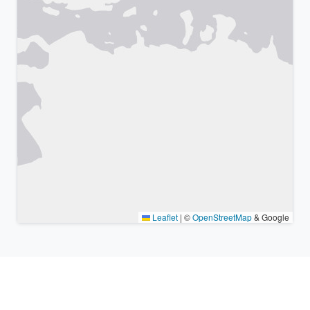
Leaflet
|
©
OpenStreetMap
& Google