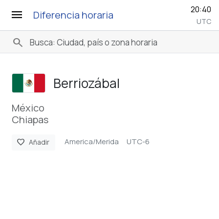
20:40
menu
Diferencia horaria
UTC
search
Berriozábal
México
Chiapas
America/Merida
UTC-6
favorite
Añadir