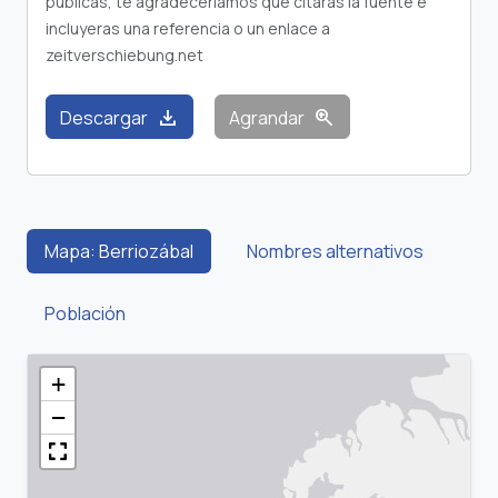
publicas, te agradeceríamos que citaras la fuente e
incluyeras una referencia o un enlace a
zeitverschiebung.net
download
zoom_in
Descargar
Agrandar
Mapa: Berriozábal
Nombres alternativos
Población
+
−