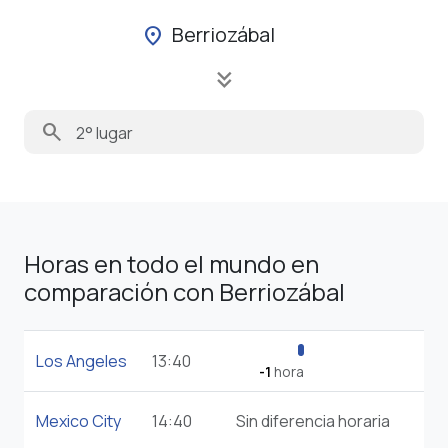
Berriozábal
location_on
keyboard_double_arrow_down
search
Horas en todo el mundo en
comparación con Berriozábal
Los Angeles
13:40
-1
hora
Mexico City
14:40
Sin diferencia horaria