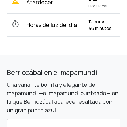
wb_twilight_2
Atardecer
Hora local
12 horas,
timer
Horas de luz del día
46 minutos
Berriozábal en el mapamundi
Una variante bonita y elegante del
mapamundi —el mapamundi punteado— en
la que Berriozábal aparece resaltada con
un gran punto azul.