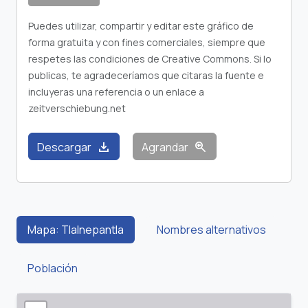
Puedes utilizar, compartir y editar este gráfico de
forma gratuita y con fines comerciales, siempre que
respetes las condiciones de Creative Commons. Si lo
publicas, te agradeceríamos que citaras la fuente e
incluyeras una referencia o un enlace a
zeitverschiebung.net
download
zoom_in
Descargar
Agrandar
Mapa: Tlalnepantla
Nombres alternativos
Población