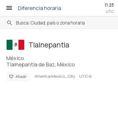
11:23
menu
Diferencia horaria
UTC
search
Tlalnepantla
México
Tlalnepantla de Baz, México
America/Mexico_City
UTC-6
favorite
Añadir