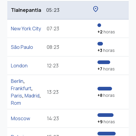
location_on
Tlalnepantla
05:23
New York City
07:23
+2
horas
São Paulo
08:23
+3
horas
London
12:23
+7
horas
Berlin
,
Frankfurt
,
13:23
Paris
,
Madrid
,
+8
horas
Rom
Moscow
14:23
+9
horas