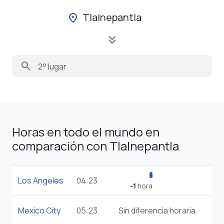
Tlalnepantla
location_on
keyboard_double_arrow_down
search
Horas en todo el mundo en
comparación con Tlalnepantla
Los Angeles
04:23
-1
hora
Mexico City
05:23
Sin diferencia horaria