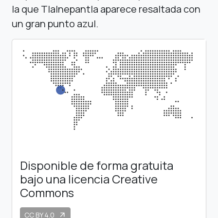
la que Tlalnepantla aparece resaltada con
un gran punto azul.
Disponible de forma gratuita
bajo una licencia Creative
Commons
CC BY 4.0
arrow_outward