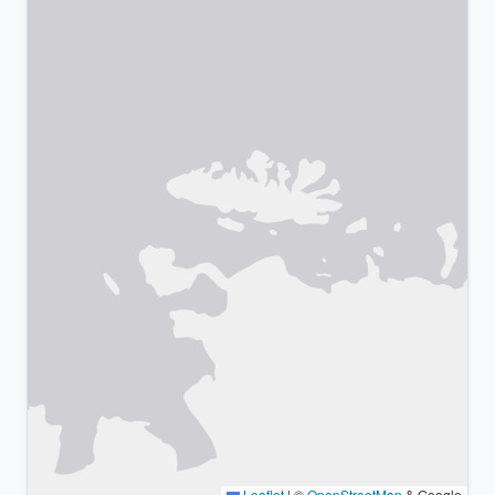
Leaflet
|
©
OpenStreetMap
& Google