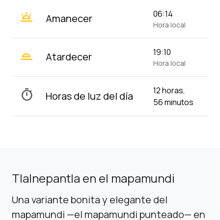
wb_twilight
06:14
Amanecer
Hora local
wb_twilight_2
19:10
Atardecer
Hora local
12 horas,
timer
Horas de luz del día
56 minutos
Tlalnepantla en el mapamundi
Una variante bonita y elegante del
mapamundi —el mapamundi punteado— en