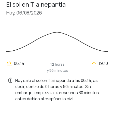
El sol en Tlalnepantla
Hoy, 06/08/2026
wb_twilight_2
wb_twilight
06:14
19:10
12 horas
y 56 minutos
nightlight
Hoy sale el sol en Tlalnepantla a las 06:14, es
decir, dentro de 0 horas y 50 minutos. Sin
embargo, empieza a clarear unos 30 minutos
antes debido al crepúsculo civil.