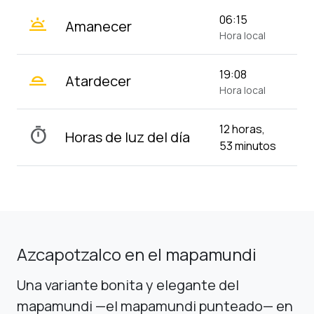
wb_twilight
06:15
Amanecer
Hora local
wb_twilight_2
19:08
Atardecer
Hora local
12 horas,
timer
Horas de luz del día
53 minutos
Azcapotzalco en el mapamundi
Una variante bonita y elegante del
mapamundi —el mapamundi punteado— en