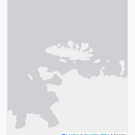
Leaflet
|
©
OpenStreetMap
& Google