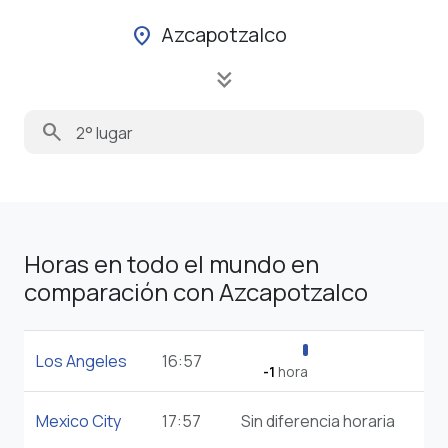
Azcapotzalco
location_on
keyboard_double_arrow_down
search
Horas en todo el mundo en
comparación con Azcapotzalco
Los Angeles
16:57
-1
hora
Mexico City
17:57
Sin diferencia horaria