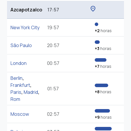
location_on
Azcapotzalco
17:57
New York City
19:57
+2
horas
São Paulo
20:57
+3
horas
London
00:57
+7
horas
Berlin
,
Frankfurt
,
01:57
Paris
,
Madrid
,
+8
horas
Rom
Moscow
02:57
+9
horas