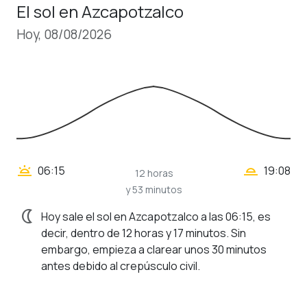
El sol en Azcapotzalco
Hoy, 08/08/2026
wb_twilight_2
wb_twilight
06:15
19:08
12 horas
y 53 minutos
nightlight
Hoy sale el sol en Azcapotzalco a las 06:15, es
decir, dentro de 12 horas y 17 minutos. Sin
embargo, empieza a clarear unos 30 minutos
antes debido al crepúsculo civil.