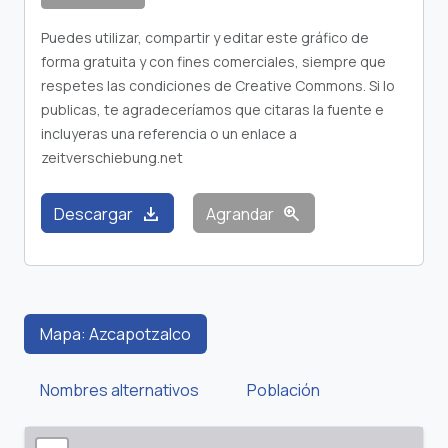
Puedes utilizar, compartir y editar este gráfico de
forma gratuita y con fines comerciales, siempre que
respetes las condiciones de Creative Commons. Si lo
publicas, te agradeceríamos que citaras la fuente e
incluyeras una referencia o un enlace a
zeitverschiebung.net
download
zoom_in
Descargar
Agrandar
Mapa: Azcapotzalco
Nombres alternativos
Población