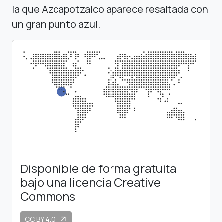
la que Azcapotzalco aparece resaltada con
un gran punto azul.
Disponible de forma gratuita
bajo una licencia Creative
Commons
CC BY 4.0
arrow_outward