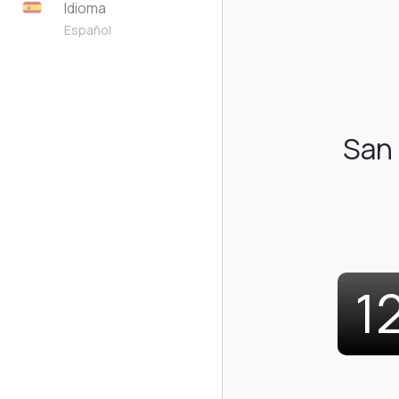
Idioma
Español
San 
1