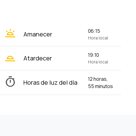
wb_twilight
06:15
Amanecer
Hora local
wb_twilight_2
19:10
Atardecer
Hora local
timer
12 horas,
Horas de luz del día
55 minutos