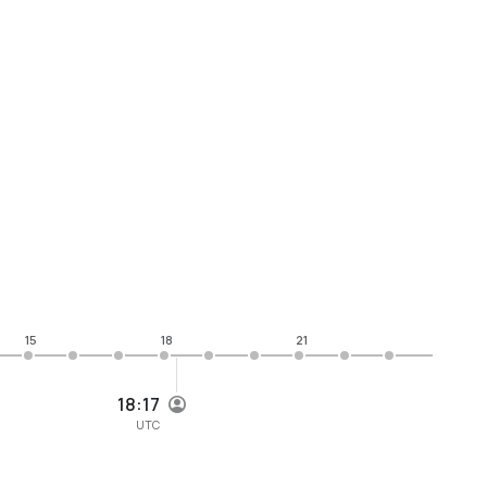
15
18
21
18:17
UTC