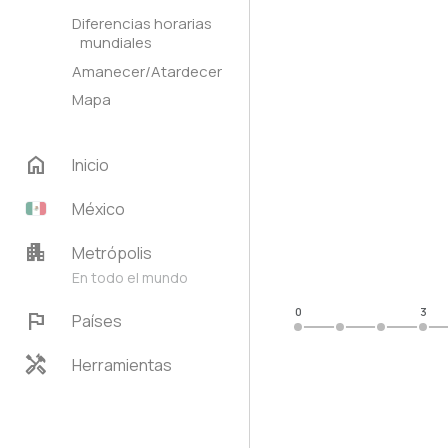
Diferencias horarias
mundiales
Amanecer/Atardecer
Mapa
home
Inicio
México
apartment
Metrópolis
En todo el mundo
0
3
flag
Países
handyman
Herramientas