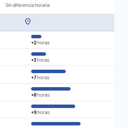
Sin diferencia horaria
location_on
+2
horas
+3
horas
+7
horas
+8
horas
+9
horas