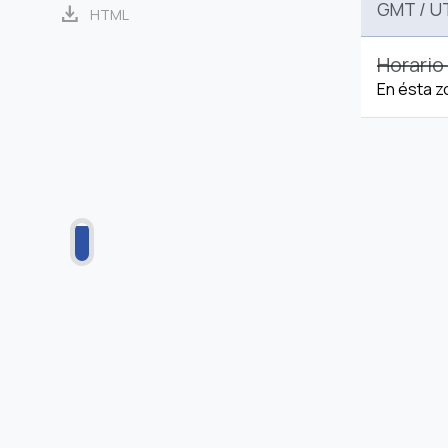
GMT
/
U
download
HTML
Horario
En ésta z