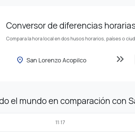
Conversor de diferencias horaria
Compara la hora local en dos husos horarios, países o ciu
keyboard_double_arrow_right
location_on
San Lorenzo Acopilco
odo el mundo en comparación con S
11:17