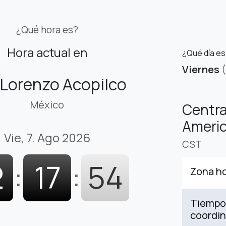
¿Qué hora es?
Hora actual en
¿Qué día es
Viernes
Lorenzo Acopilco
México
Centra
Americ
Vie, 7. Ago 2026
CST
2
:
17
:
55
Zona ho
Tiempo 
coordi