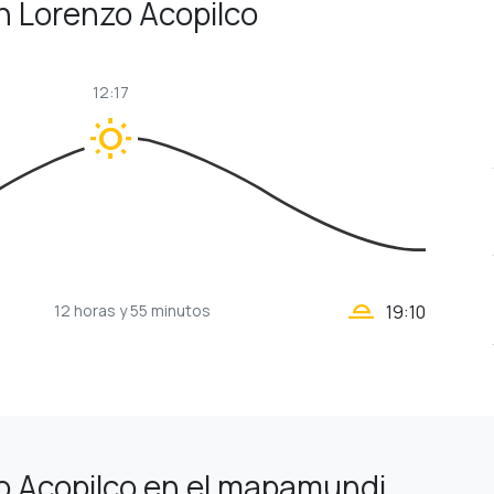
an Lorenzo Acopilco
12:17
wb_sunny
wb_twilight_2
12 horas
y 55 minutos
19:10
o Acopilco en el mapamundi