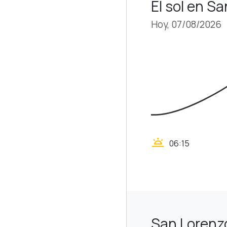
El sol en S
Hoy, 07/08/2026
wb_twilight
06:15
San Lorenz