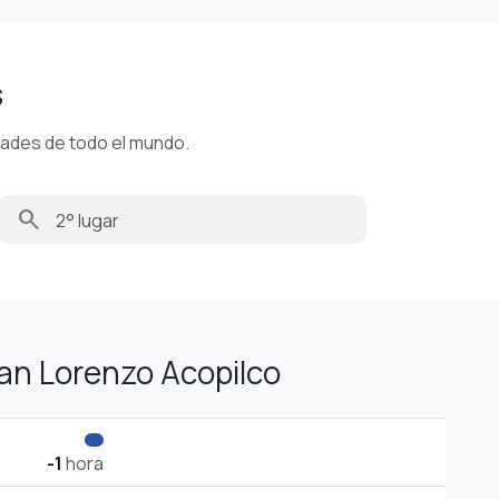
s
dades de todo el mundo.
search
an Lorenzo Acopilco
-1
hora