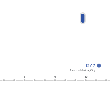
12:17
America/Mexico_City
6
9
12