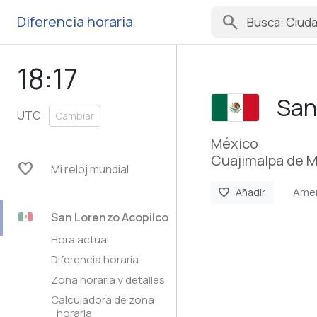
search
Diferencia horaria
18:17
San
UTC
Cambiar
México
Cuajimalpa de M
favorite
Mi reloj mundial
Amer
favorite
Añadir
San Lorenzo Acopilco
Hora actual
Diferencia horaria
Zona horaria y detalles
Calculadora de zona
horaria