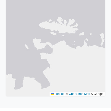
Leaflet
|
©
OpenStreetMap
& Google