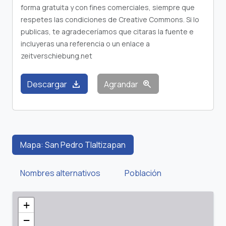
forma gratuita y con fines comerciales, siempre que
respetes las condiciones de Creative Commons. Si lo
publicas, te agradeceríamos que citaras la fuente e
incluyeras una referencia o un enlace a
zeitverschiebung.net
download
zoom_in
Descargar
Agrandar
Mapa: San Pedro Tlaltizapan
Nombres alternativos
Población
+
−