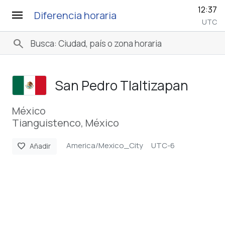
12:37
menu
Diferencia horaria
UTC
search
San Pedro Tlaltizapan
México
Tianguistenco, México
America/Mexico_City
UTC-6
favorite
Añadir