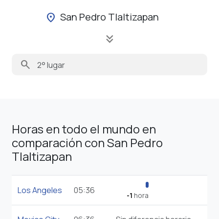
San Pedro Tlaltizapan
location_on
keyboard_double_arrow_down
search
Horas en todo el mundo en
comparación con San Pedro
Tlaltizapan
Los Angeles
05:36
-1
hora