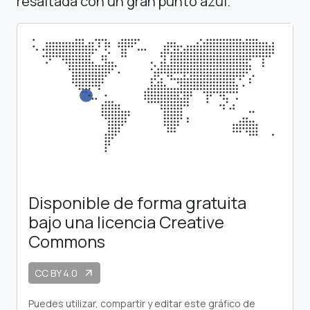
resaltada con un gran punto azul.
Disponible de forma gratuita
bajo una licencia Creative
Commons
CC BY 4.0
arrow_outward
Puedes utilizar, compartir y editar este gráfico de