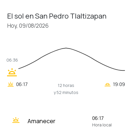
El sol en San Pedro Tlaltizapan
Hoy, 09/08/2026
06:36
wb_twilight
wb_twilight_2
wb_twilight
06:17
19:09
12 horas
y 52 minutos
wb_twilight
06:17
Amanecer
Hora local