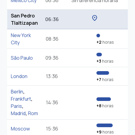
Mexico City
06:36
Sin diferencia horaria
San Pedro
location_on
06:36
Tlaltizapan
New York
08:36
City
+2
horas
São Paulo
09:36
+3
horas
London
13:36
+7
horas
Berlin
,
Frankfurt
,
14:36
Paris
,
+8
horas
Madrid
,
Rom
Moscow
15:36
+9
horas