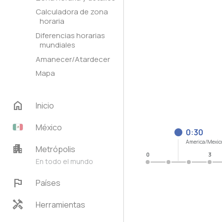
Calculadora de zona
horaria
Diferencias horarias
mundiales
Amanecer/Atardecer
Mapa
home
Inicio
México
0:30
America/Mexic
apartment
Metrópolis
0
3
En todo el mundo
flag
Países
handyman
Herramientas