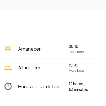
wb_twilight
06:16
Amanecer
Hora local
wb_twilight_2
19:09
Atardecer
Hora local
timer
12 horas,
Horas de luz del día
53 minutos