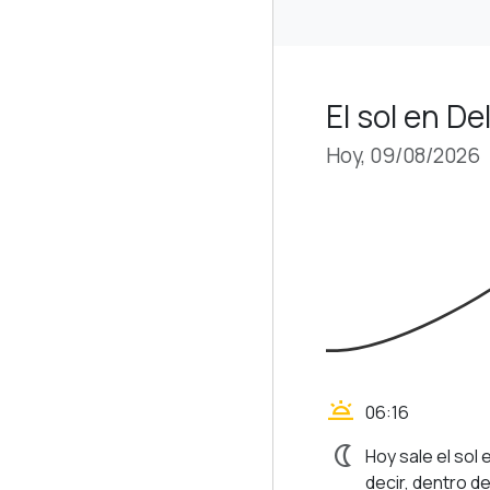
El sol en D
Hoy, 09/08/2026
wb_twilight
06:16
nightlight
Hoy sale el sol
decir, dentro d