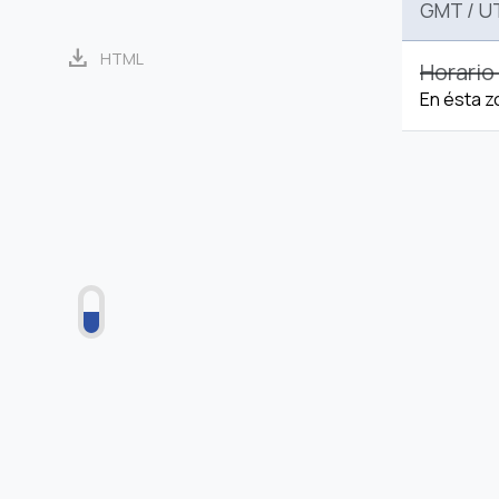
GMT
/
U
download
HTML
Horario
En ésta z