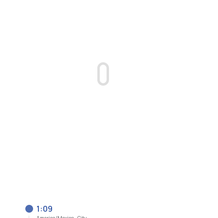
1:09
America/Mexico_City