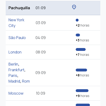
location_on
Pachuquilla
01:09
New York
03:09
City
+2
horas
São Paulo
04:09
+3
horas
London
08:09
+7
horas
Berlin
,
Frankfurt
,
09:09
Paris
,
+8
horas
Madrid
,
Rom
Moscow
10:09
+9
horas