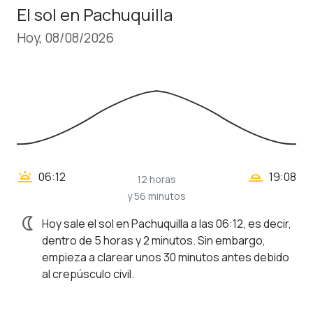
El sol en Pachuquilla
Hoy, 08/08/2026
wb_twilight_2
wb_twilight
06:12
19:08
12 horas
y 56 minutos
nightlight
Hoy sale el sol en Pachuquilla a las 06:12, es decir,
dentro de 5 horas y 2 minutos. Sin embargo,
empieza a clarear unos 30 minutos antes debido
al crepúsculo civil.