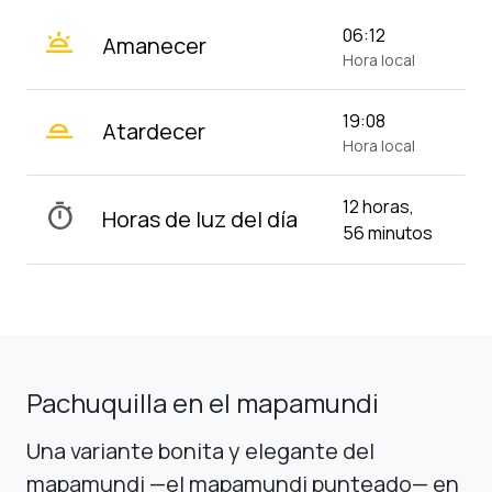
wb_twilight
06:12
Amanecer
Hora local
wb_twilight_2
19:08
Atardecer
Hora local
12 horas,
timer
Horas de luz del día
56 minutos
Pachuquilla en el mapamundi
Una variante bonita y elegante del
mapamundi —el mapamundi punteado— en