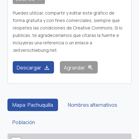
Puedes utilizar, compartir y editar este gráfico de
forma gratuita y con fines comerciales, siempre que
respetes las condiciones de Creative Commons. Si lo
publicas, te agradeceríamos que citaras la fuente e
incluyeras una referencia o un enlace a
zeitverschiebung.net
download
zoom_in
Descargar
Agrandar
Mapa: Pachuquilla
Nombres alternativos
Población