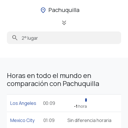
Pachuquilla
location_on
keyboard_double_arrow_down
search
Horas en todo el mundo en
comparación con Pachuquilla
Los Angeles
00:09
-1
hora
Mexico City
01:09
Sin diferencia horaria