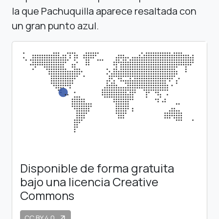
la que Pachuquilla aparece resaltada con
un gran punto azul.
Disponible de forma gratuita
bajo una licencia Creative
Commons
CC BY 4.0
arrow_outward