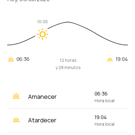
10:05
wb_sunny
wb_twilight_2
wb_twilight
06:36
19:04
12 horas
y 28 minutos
wb_twilight
06:36
Amanecer
Hora local
wb_twilight_2
19:04
Atardecer
Hora local