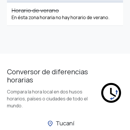
Horario de verano
En ésta zona horaria no hay horario de verano.
Conversor de diferencias
horarias
Compara la hora local en dos husos
horarios, países o ciudades de todo el
mundo.
Tucaní
location_on