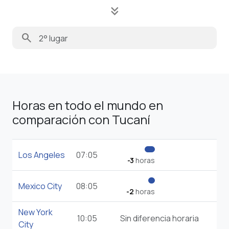
keyboard_double_arrow_down
search
Horas en todo el mundo en
comparación con Tucaní
Los Angeles
07:05
-3
horas
Mexico City
08:05
-2
horas
New York
10:05
Sin diferencia horaria
City