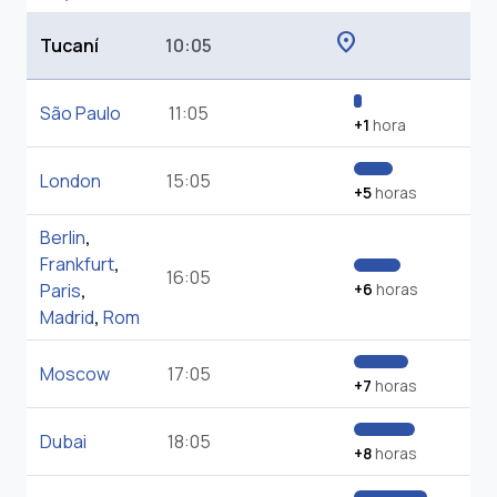
location_on
Tucaní
10:05
São Paulo
11:05
+1
hora
London
15:05
+5
horas
Berlin
,
Frankfurt
,
16:05
Paris
,
+6
horas
Madrid
,
Rom
Moscow
17:05
+7
horas
Dubai
18:05
+8
horas