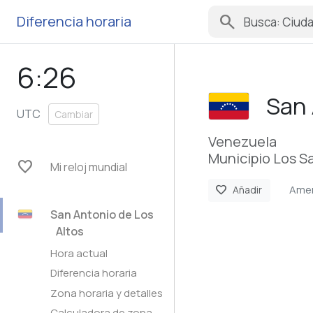
search
Diferencia horaria
6:26
San 
UTC
Cambiar
Venezuela
Municipio Los Sa
favorite
Mi reloj mundial
Amer
favorite
Añadir
San Antonio de Los
Altos
Hora actual
Diferencia horaria
Zona horaria y detalles
Calculadora de zona