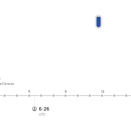
6
a/Caracas
6
9
12
6:26
UTC