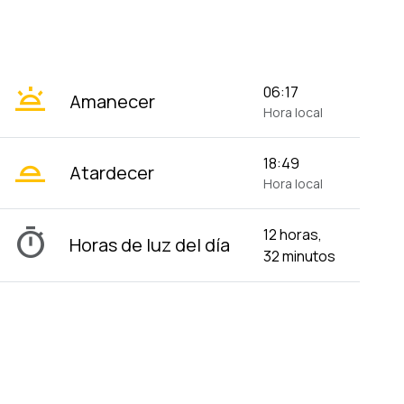
wb_twilight
06:17
Amanecer
Hora local
wb_twilight_2
18:49
Atardecer
Hora local
timer
12 horas,
Horas de luz del día
32 minutos