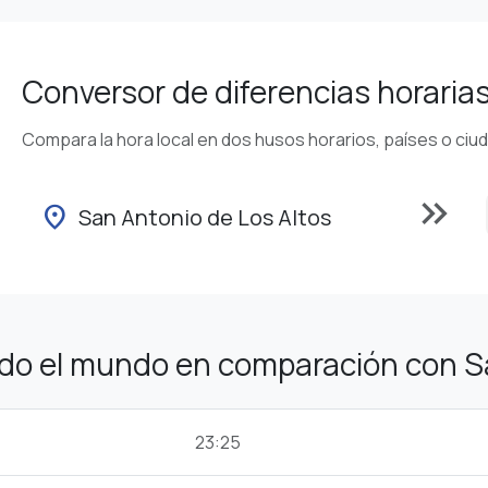
Conversor de diferencias horaria
Compara la hora local en dos husos horarios, países o ciu
keyboard_double_arrow_right
location_on
San Antonio de Los Altos
do el mundo en comparación con Sa
23:25