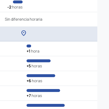
-2
horas
Sin diferencia horaria
location_on
+1
hora
+5
horas
+6
horas
+7
horas