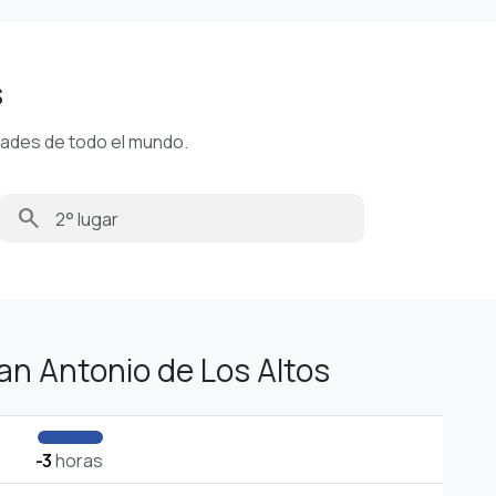
s
dades de todo el mundo.
search
n Antonio de Los Altos
-3
horas