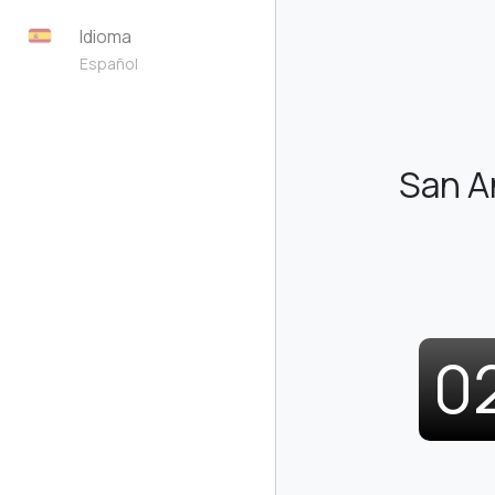
Idioma
Español
San A
0