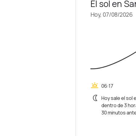
El sol en S
Hoy, 07/08/2026
wb_twilight
06:17
nightlight
Hoy sale el sol 
dentro de 3 hor
30 minutos ante