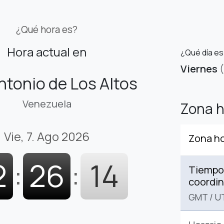
¿Qué hora es?
Hora actual en
¿Qué día es
Viernes
ntonio de Los Altos
Venezuela
Zona h
Vie, 7. Ago 2026
Zona ho
2
:
26
:
15
Tiempo 
coordi
GMT
/
U