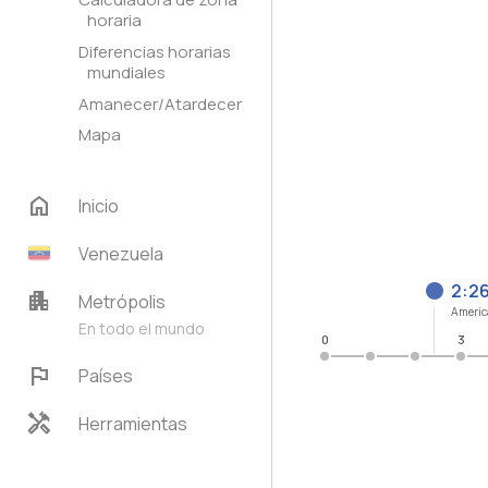
horaria
Diferencias horarias
mundiales
Amanecer/Atardecer
Mapa
home
Inicio
Venezuela
2:2
apartment
Metrópolis
Americ
En todo el mundo
0
3
flag
Países
handyman
Herramientas