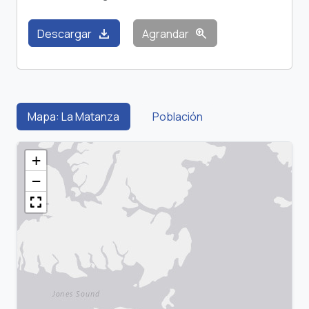
download
zoom_in
Descargar
Agrandar
Mapa: La Matanza
Población
+
−