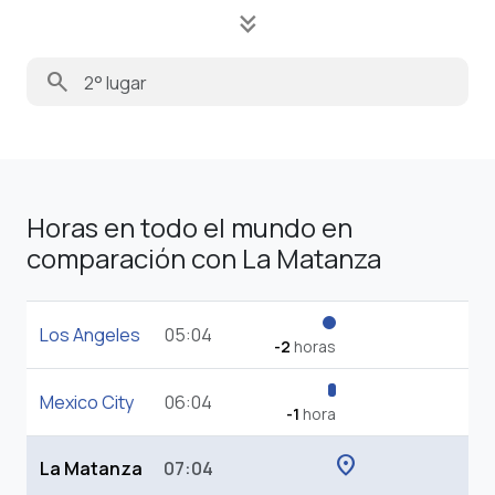
keyboard_double_arrow_down
search
Horas en todo el mundo en
comparación con La Matanza
Los Angeles
05:04
-2
horas
Mexico City
06:04
-1
hora
location_on
La Matanza
07:04