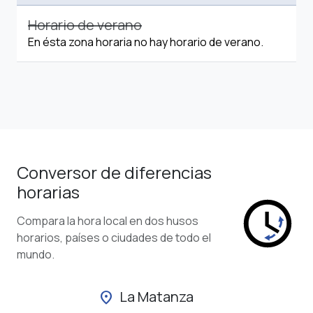
Horario de verano
En ésta zona horaria no hay horario de verano.
Conversor de diferencias
horarias
Compara la hora local en dos husos
horarios, países o ciudades de todo el
mundo.
La Matanza
location_on