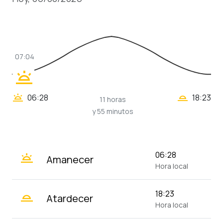
07:04
wb_twilight
wb_twilight_2
wb_twilight
06:28
18:23
11 horas
y 55 minutos
wb_twilight
06:28
Amanecer
Hora local
wb_twilight_2
18:23
Atardecer
Hora local