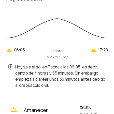
wb_twilight_2
wb_twilight
06:05
17:28
11 horas
y 23 minutos
nightlight
Hoy sale el sol en Tacna a las 06:05, es decir,
dentro de 4 horas y 55 minutos. Sin embargo,
empieza a clarear unos 30 minutos antes debido
al crepúsculo civil.
wb_twilight
06:05
Amanecer
Hora local