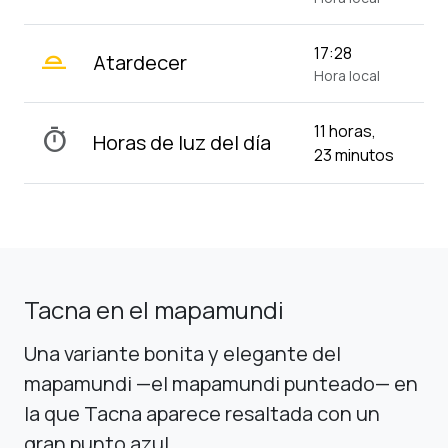
wb_twilight_2
17:28
Atardecer
Hora local
11 horas,
timer
Horas de luz del día
23 minutos
Tacna en el mapamundi
Una variante bonita y elegante del
mapamundi —el mapamundi punteado— en
la que Tacna aparece resaltada con un
gran punto azul.