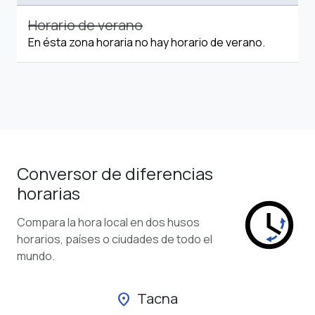
Horario de verano
En ésta zona horaria no hay horario de verano.
Conversor de diferencias
horarias
Compara la hora local en dos husos
horarios, países o ciudades de todo el
mundo.
Tacna
location_on