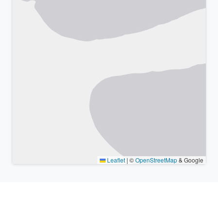
Leaflet
|
©
OpenStreetMap
& Google