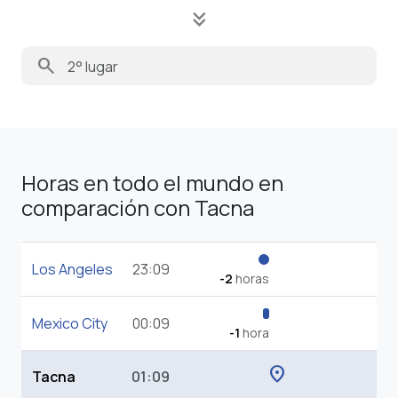
keyboard_double_arrow_down
search
Horas en todo el mundo en
comparación con Tacna
Los Angeles
23:09
-2
horas
Mexico City
00:09
-1
hora
location_on
Tacna
01:09