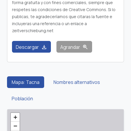
forma gratuita y con fines comerciales, siempre que
respetes las condiciones de Creative Commons. Si lo
publicas, te agradeceríamos que citaras la fuente e
incluyeras una referencia o un enlace a
zeitverschiebung.net
download
zoom_in
Descargar
Agrandar
Mapa: Tacna
Nombres alternativos
Población
+
−