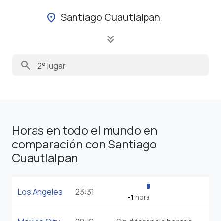
Santiago Cuautlalpan
location_on
keyboard_double_arrow_down
search
Horas en todo el mundo en
comparación con Santiago
Cuautlalpan
Los Angeles
23:31
-1
hora