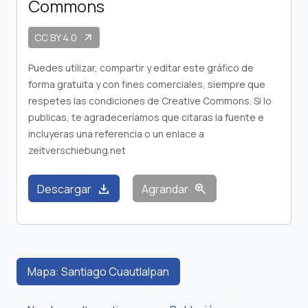
Commons
CC BY 4.0
arrow_outward
Puedes utilizar, compartir y editar este gráfico de
forma gratuita y con fines comerciales, siempre que
respetes las condiciones de Creative Commons. Si lo
publicas, te agradeceríamos que citaras la fuente e
incluyeras una referencia o un enlace a
zeitverschiebung.net
download
zoom_in
Descargar
Agrandar
Mapa: Santiago Cuautlalpan