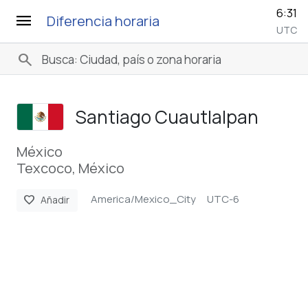
6:31
menu
Diferencia horaria
UTC
search
Santiago Cuautlalpan
México
Texcoco, México
America/Mexico_City
UTC-6
favorite
Añadir