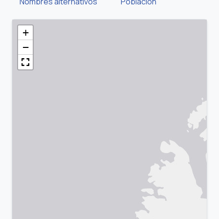
Nombres alternativos
Población
+
−