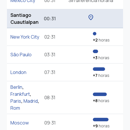
Mexico City
00:31
Sin diferencia horaria
Santiago
location_on
00:31
Cuautlalpan
New York City
02:31
+2
horas
São Paulo
03:31
+3
horas
London
07:31
+7
horas
Berlin
,
Frankfurt
,
08:31
Paris
,
Madrid
,
+8
horas
Rom
Moscow
09:31
+9
horas