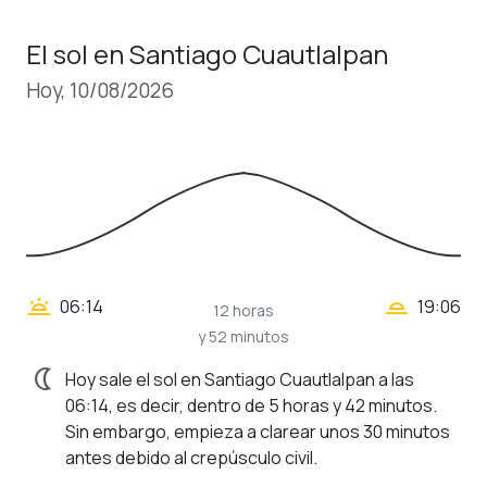
El sol en Santiago Cuautlalpan
Hoy, 10/08/2026
wb_twilight_2
wb_twilight
06:14
19:06
12 horas
y 52 minutos
nightlight
Hoy sale el sol en Santiago Cuautlalpan a las
06:14, es decir, dentro de 5 horas y 42 minutos.
Sin embargo, empieza a clarear unos 30 minutos
antes debido al crepúsculo civil.