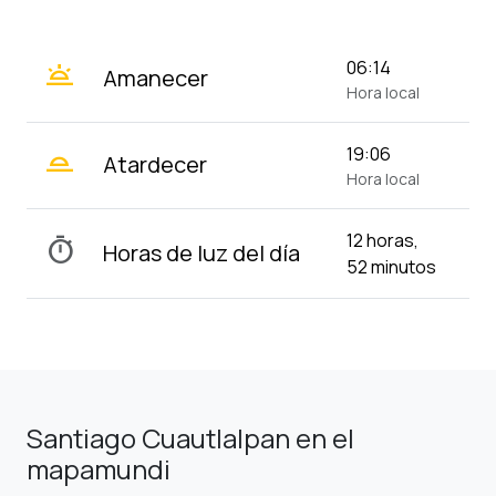
wb_twilight
06:14
Amanecer
Hora local
wb_twilight_2
19:06
Atardecer
Hora local
12 horas,
timer
Horas de luz del día
52 minutos
Santiago Cuautlalpan en el
mapamundi