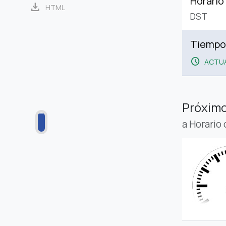
Horario
download
HTML
DST
Tiempo
schedule
ACTUA
Próximo
a Horario