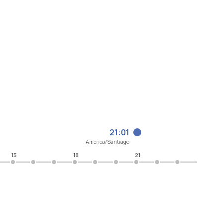
21:01
America/Santiago
15
18
21