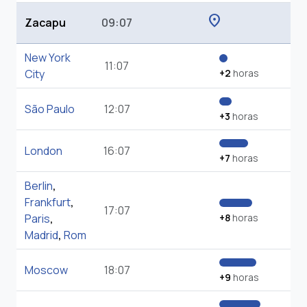
location_on
Zacapu
09:07
New York
11:07
City
+2
horas
São Paulo
12:07
+3
horas
London
16:07
+7
horas
Berlin
,
Frankfurt
,
17:07
Paris
,
+8
horas
Madrid
,
Rom
Moscow
18:07
+9
horas