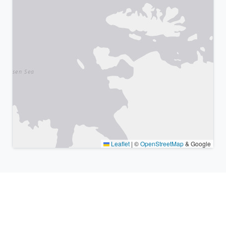
Leaflet
|
©
OpenStreetMap
& Google
Lugares cercanos y zonas