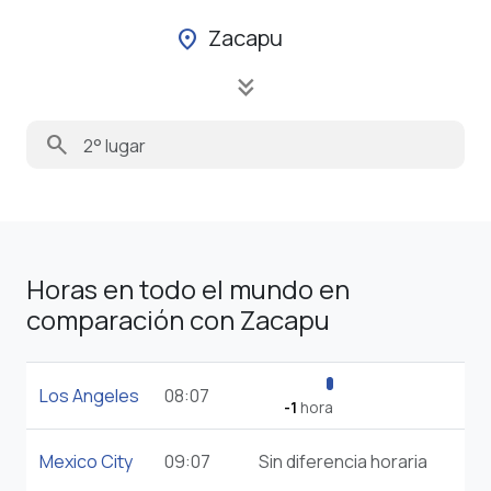
Zacapu
location_on
keyboard_double_arrow_down
search
Horas en todo el mundo en
comparación con Zacapu
Los Angeles
08:07
-1
hora
Mexico City
09:07
Sin diferencia horaria