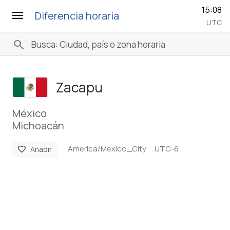
15:08
menu
Diferencia horaria
UTC
search
Zacapu
México
Michoacán
America/Mexico_City
UTC-6
favorite
Añadir