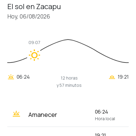
El sol en Zacapu
Hoy, 06/08/2026
09:07
wb_sunny
wb_twilight_2
wb_twilight
06:24
19:21
12 horas
y 57 minutos
wb_twilight
06:24
Amanecer
Hora local
19:21