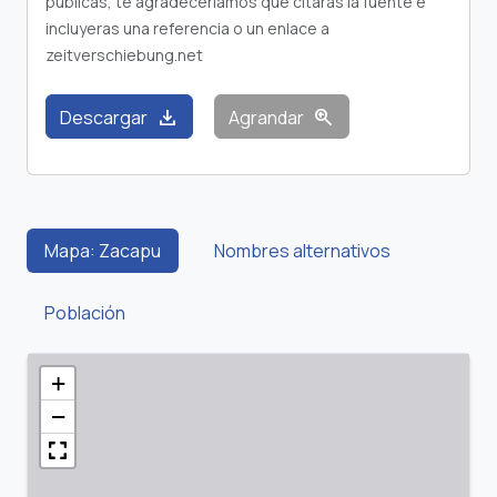
publicas, te agradeceríamos que citaras la fuente e
incluyeras una referencia o un enlace a
zeitverschiebung.net
download
zoom_in
Descargar
Agrandar
Mapa: Zacapu
Nombres alternativos
Población
+
−