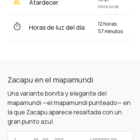
wb_twilight_2
Atardecer
Hora local
12 horas,
timer
Horas de luz del día
57 minutos
Zacapu en el mapamundi
Una variante bonita y elegante del
mapamundi —el mapamundi punteado— en
la que Zacapu aparece resaltada con un
gran punto azul.