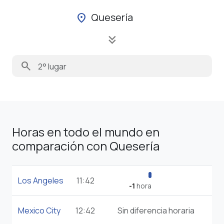
Quesería
location_on
keyboard_double_arrow_down
search
Horas en todo el mundo en
comparación con Quesería
Los Angeles
11:42
-1
hora
Mexico City
12:42
Sin diferencia horaria