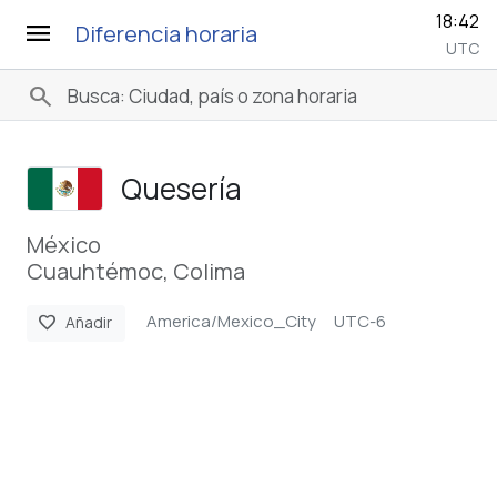
18:42
menu
Diferencia horaria
UTC
search
Quesería
México
Cuauhtémoc, Colima
America/Mexico_City
UTC-6
favorite
Añadir