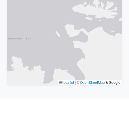
Leaflet
|
©
OpenStreetMap
& Google
Lugares cercanos y zonas