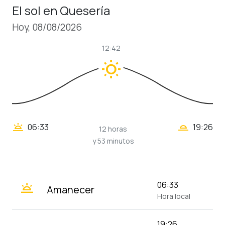
El sol en Quesería
Hoy, 08/08/2026
12:42
wb_sunny
wb_twilight_2
wb_twilight
06:33
19:26
12 horas
y 53 minutos
wb_twilight
06:33
Amanecer
Hora local
19:26