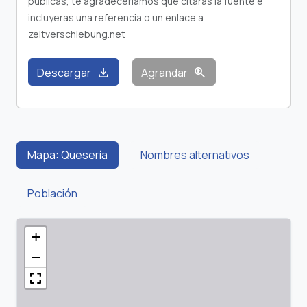
publicas, te agradeceríamos que citaras la fuente e
incluyeras una referencia o un enlace a
zeitverschiebung.net
download
zoom_in
Descargar
Agrandar
Mapa: Quesería
Nombres alternativos
Población
+
−