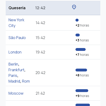
location_on
Quesería
12:42
New York
14:42
City
+2
horas
São Paulo
15:42
+3
horas
London
19:42
+7
horas
Berlin
,
Frankfurt
,
20:42
Paris
,
+8
horas
Madrid
,
Rom
Moscow
21:42
+9
horas