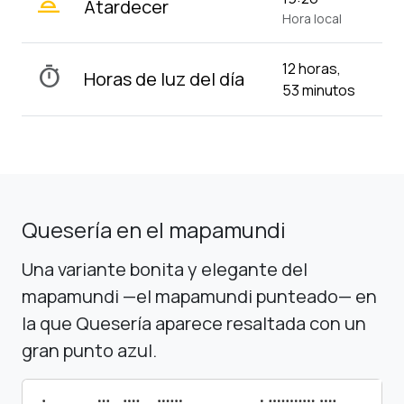
wb_twilight_2
Atardecer
Hora local
12 horas,
timer
Horas de luz del día
53 minutos
Quesería en el mapamundi
Una variante bonita y elegante del
mapamundi —el mapamundi punteado— en
la que Quesería aparece resaltada con un
gran punto azul.