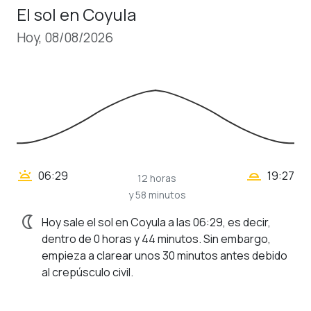
El sol en Coyula
Hoy, 08/08/2026
wb_twilight_2
wb_twilight
06:29
19:27
12 horas
y 58 minutos
nightlight
Hoy sale el sol en Coyula a las 06:29, es decir,
dentro de 0 horas y 44 minutos. Sin embargo,
empieza a clarear unos 30 minutos antes debido
al crepúsculo civil.