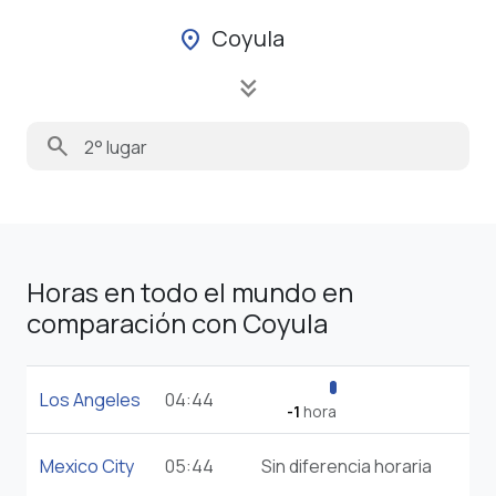
Coyula
location_on
keyboard_double_arrow_down
search
Horas en todo el mundo en
comparación con Coyula
Los Angeles
04:44
-1
hora
Mexico City
05:44
Sin diferencia horaria