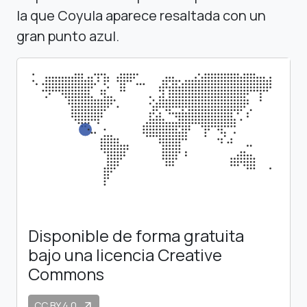
la que Coyula aparece resaltada con un
gran punto azul.
Disponible de forma gratuita
bajo una licencia Creative
Commons
CC BY 4.0
arrow_outward