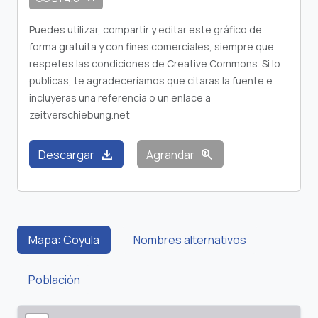
Puedes utilizar, compartir y editar este gráfico de
forma gratuita y con fines comerciales, siempre que
respetes las condiciones de Creative Commons. Si lo
publicas, te agradeceríamos que citaras la fuente e
incluyeras una referencia o un enlace a
zeitverschiebung.net
download
zoom_in
Descargar
Agrandar
Mapa: Coyula
Nombres alternativos
Población