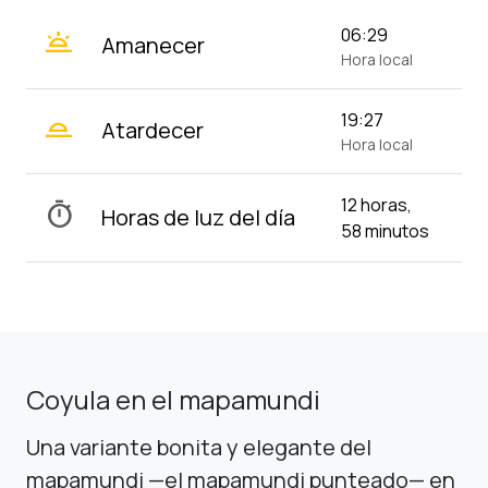
wb_twilight
06:29
Amanecer
Hora local
wb_twilight_2
19:27
Atardecer
Hora local
12 horas,
timer
Horas de luz del día
58 minutos
Coyula en el mapamundi
Una variante bonita y elegante del
mapamundi —el mapamundi punteado— en