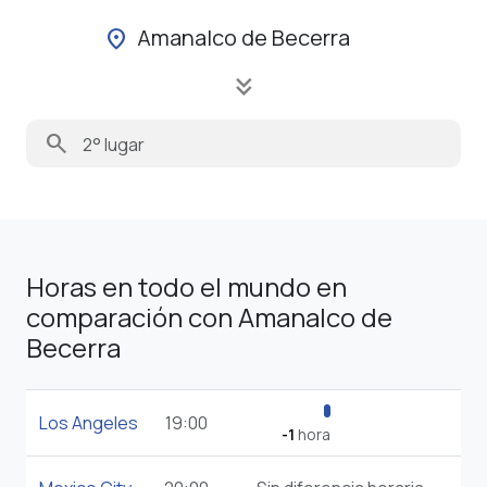
Amanalco de Becerra
location_on
keyboard_double_arrow_down
search
Horas en todo el mundo en
comparación con Amanalco de
Becerra
Los Angeles
19:00
-1
hora