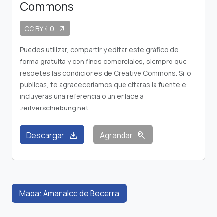
Commons
CC BY 4.0
arrow_outward
Puedes utilizar, compartir y editar este gráfico de
forma gratuita y con fines comerciales, siempre que
respetes las condiciones de Creative Commons. Si lo
publicas, te agradeceríamos que citaras la fuente e
incluyeras una referencia o un enlace a
zeitverschiebung.net
download
zoom_in
Descargar
Agrandar
Mapa: Amanalco de Becerra