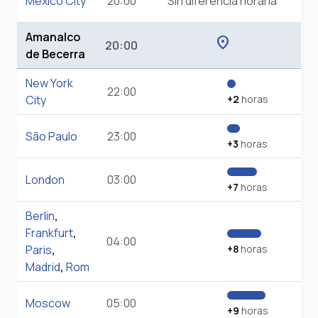
Mexico City
20:00
Sin diferencia horaria
Amanalco
location_on
20:00
de Becerra
New York
22:00
City
+2
horas
São Paulo
23:00
+3
horas
London
03:00
+7
horas
Berlin
,
Frankfurt
,
04:00
Paris
,
+8
horas
Madrid
,
Rom
Moscow
05:00
+9
horas