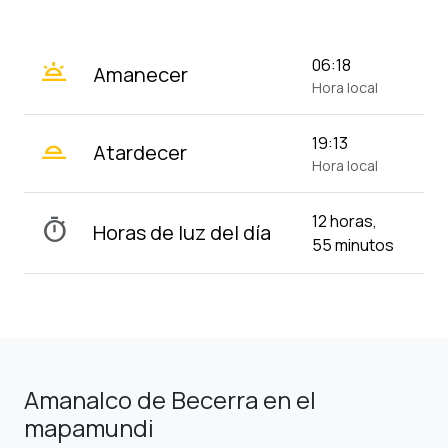
wb_twilight
06:18
Amanecer
Hora local
wb_twilight_2
19:13
Atardecer
Hora local
12 horas,
timer
Horas de luz del día
55 minutos
Amanalco de Becerra en el
mapamundi