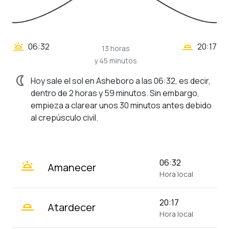
wb_twilight_2
wb_twilight
06:32
20:17
13 horas
y 45 minutos
nightlight
Hoy sale el sol en Asheboro a las 06:32, es decir,
dentro de 2 horas y 59 minutos. Sin embargo,
empieza a clarear unos 30 minutos antes debido
al crepúsculo civil.
wb_twilight
06:32
Amanecer
Hora local
wb_twilight_2
20:17
Atardecer
Hora local