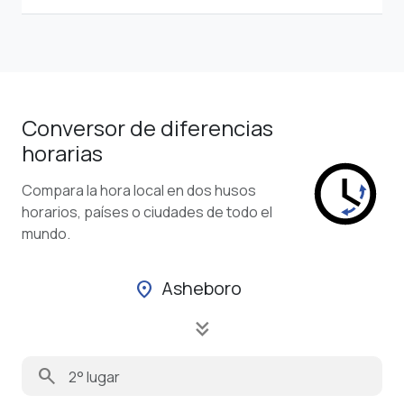
Conversor de diferencias
horarias
Compara la hora local en dos husos
horarios, países o ciudades de todo el
mundo.
Asheboro
location_on
keyboard_double_arrow_down
search