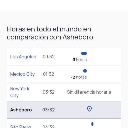
Horas en todo el mundo en
comparación con Asheboro
Los Angeles
00:32
-3
horas
Mexico City
01:32
-2
horas
New York
03:32
Sin diferencia horaria
City
location_on
Asheboro
03:32
São Paulo
04:32