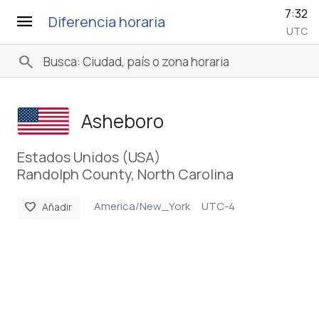
7:32
menu
Diferencia horaria
UTC
search
Asheboro
Estados Unidos (USA)
Randolph County, North Carolina
America/New_York
UTC-4
favorite
Añadir