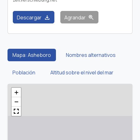
download
zoom_in
Descargar
Agrandar
Mapa: Asheboro
Nombres alternativos
Población
Altitud sobre el nivel del mar
+
−