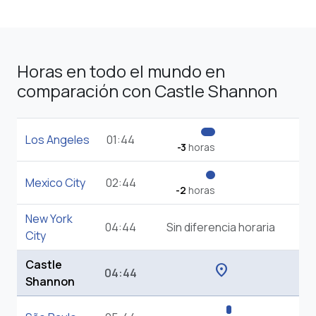
Horas en todo el mundo en
comparación con Castle Shannon
Los Angeles
01:44
-3
horas
Mexico City
02:44
-2
horas
New York
04:44
Sin diferencia horaria
City
Castle
location_on
04:44
Shannon