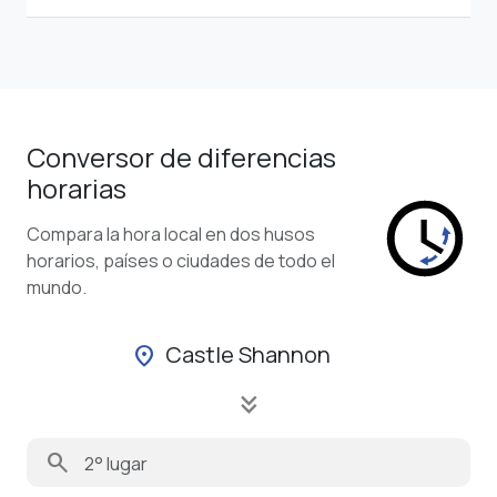
Conversor de diferencias
horarias
Compara la hora local en dos husos
horarios, países o ciudades de todo el
mundo.
Castle Shannon
location_on
keyboard_double_arrow_down
search