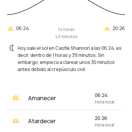
wb_twilight_2
wb_twilight
06:24
20:26
14 horas
y 2 minutos
nightlight
Hoy sale el sol en Castle Shannon a las 06:24, es
decir, dentro de 1 horas y 39 minutos. Sin
embargo, empieza a clarear unos 30 minutos
antes debido al crepúsculo civil.
wb_twilight
06:24
Amanecer
Hora local
wb_twilight_2
20:26
Atardecer
Hora local