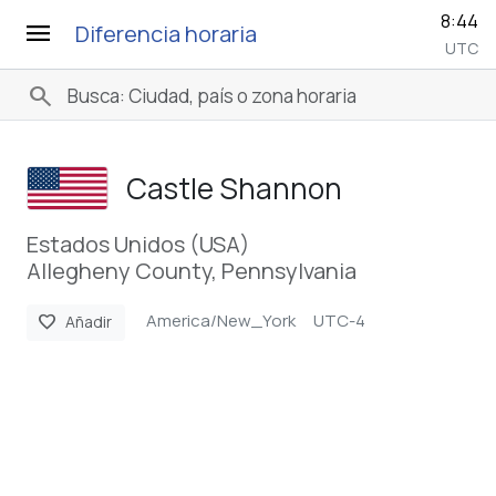
8:44
menu
Diferencia horaria
UTC
search
Castle Shannon
Estados Unidos (USA)
Allegheny County, Pennsylvania
America/New_York
UTC-4
favorite
Añadir