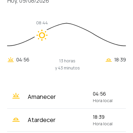
Hoy, 09/08/2026
08:44
wb_sunny
wb_twilight_2
wb_twilight
04:56
18:39
13 horas
y 43 minutos
wb_twilight
04:56
Amanecer
Hora local
wb_twilight_2
18:39
Atardecer
Hora local