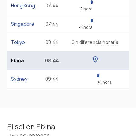
Hong Kong
07:44
-1
hora
Singapore
07:44
-1
hora
Tokyo
08:44
Sin diferencia horaria
location_on
Ebina
08:44
Sydney
09:44
+1
hora
El sol en Ebina