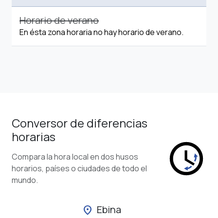
Horario de verano
En ésta zona horaria no hay horario de verano.
Conversor de diferencias
horarias
Compara la hora local en dos husos
horarios, países o ciudades de todo el
mundo.
Ebina
location_on