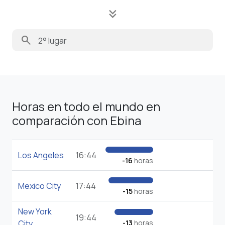
keyboard_double_arrow_down
search
Horas en todo el mundo en
comparación con Ebina
Los Angeles
16:44
-16
horas
Mexico City
17:44
-15
horas
New York
19:44
City
-13
horas