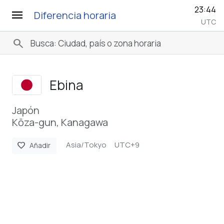
23:44
menu
Diferencia horaria
UTC
search
Ebina
Japón
Kōza-gun, Kanagawa
Asia/Tokyo
UTC+9
favorite
Añadir