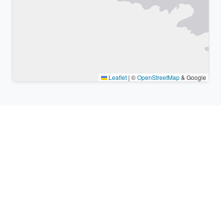
Leaflet
|
©
OpenStreetMap
& Google
Lugares cercanos y zonas
horarias similares
Ciudades grandes más cercanas Ebina