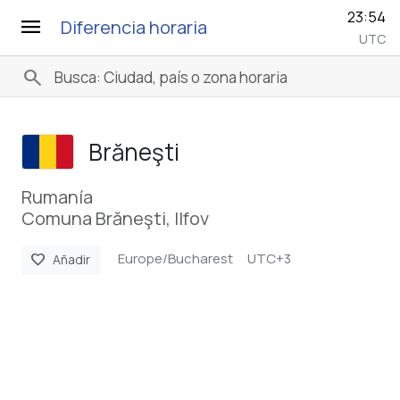
23:54
menu
Diferencia horaria
UTC
search
Brăneşti
Rumanía
Comuna Brăneşti, Ilfov
Europe/Bucharest
UTC+3
favorite
Añadir