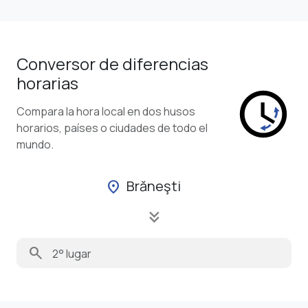
Conversor de diferencias
horarias
Compara la hora local en dos husos
horarios, países o ciudades de todo el
mundo.
Brăneşti
location_on
keyboard_double_arrow_down
search