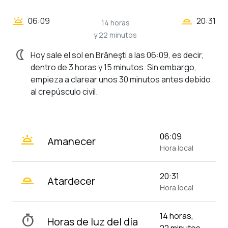
wb_twilight_2
wb_twilight
06:09
20:31
14 horas
y 22 minutos
nightlight
Hoy sale el sol en Brăneşti a las 06:09, es decir,
dentro de 3 horas y 15 minutos. Sin embargo,
empieza a clarear unos 30 minutos antes debido
al crepúsculo civil.
wb_twilight
06:09
Amanecer
Hora local
wb_twilight_2
20:31
Atardecer
Hora local
14 horas,
timer
Horas de luz del día
22 minutos