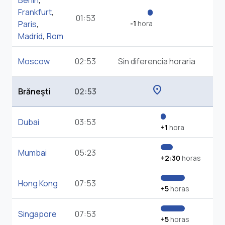
Berlin
,
Frankfurt
,
01:53
Paris
,
-1
hora
Madrid
,
Rom
Moscow
02:53
Sin diferencia horaria
location_on
Brăneşti
02:53
Dubai
03:53
+1
hora
Mumbai
05:23
+2:30
horas
Hong Kong
07:53
+5
horas
Singapore
07:53
+5
horas