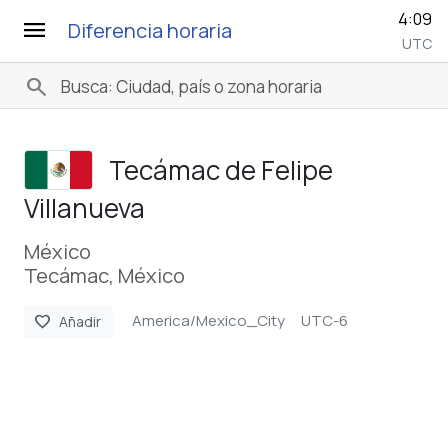
4:09
menu
Diferencia horaria
UTC
search
Tecámac de Felipe
Villanueva
México
Tecámac, México
America/Mexico_City
UTC-6
favorite
Añadir