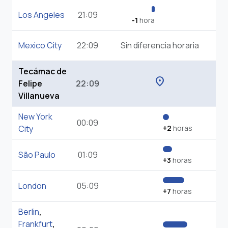
Los Angeles
21:09
-1
hora
Mexico City
22:09
Sin diferencia horaria
Tecámac de
location_on
Felipe
22:09
Villanueva
New York
00:09
City
+2
horas
São Paulo
01:09
+3
horas
London
05:09
+7
horas
Berlin
,
Frankfurt
,