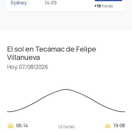
Sydney
14:09
+16
horas
El sol en Tecámac de Felipe
Villanueva
Hoy, 07/08/2026
wb_twilight_2
wb_twilight
06:14
19:08
12 horas