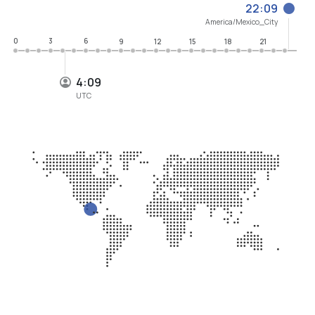
22:09
America/Mexico_City
0
3
6
9
12
15
18
21
4:09
UTC