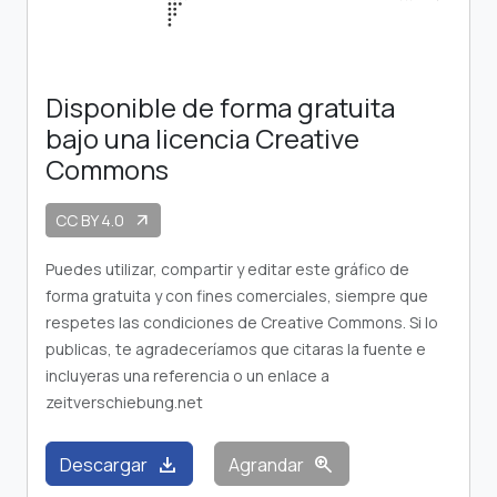
Disponible de forma gratuita
bajo una licencia Creative
Commons
CC BY 4.0
arrow_outward
Puedes utilizar, compartir y editar este gráfico de
forma gratuita y con fines comerciales, siempre que
respetes las condiciones de Creative Commons. Si lo
publicas, te agradeceríamos que citaras la fuente e
incluyeras una referencia o un enlace a
zeitverschiebung.net
download
zoom_in
Descargar
Agrandar