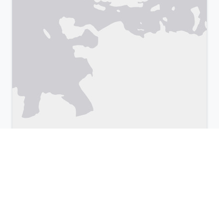
Leaflet
|
©
OpenStreetMap
& Google