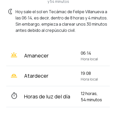
y 54 minutos
nightlight
Hoy sale el sol en Tecámac de Felipe Villanueva a
las 06:14, es decir, dentro de 8 horas y 4 minutos.
Sin embargo, empieza a clarear unos 30 minutos
antes debido al crepúsculo civil.
wb_twilight
06:14
Amanecer
Hora local
wb_twilight_2
19:08
Atardecer
Hora local
12 horas,
timer
Horas de luz del día
54 minutos