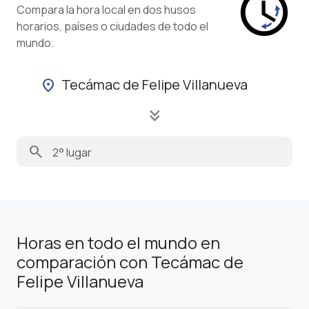
Compara la hora local en dos husos
horarios, países o ciudades de todo el
mundo.
Tecámac de Felipe Villanueva
location_on
keyboard_double_arrow_down
search
Horas en todo el mundo en
comparación con Tecámac de
Felipe Villanueva