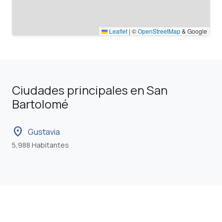
Leaflet
|
©
OpenStreetMap
& Google
Ciudades principales en San
Bartolomé
location_on
Gustavia
5,988 Habitantes
Otras zonas horarias con UTC-4