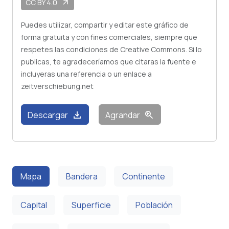
CC BY 4.0
arrow_outward
Puedes utilizar, compartir y editar este gráfico de
forma gratuita y con fines comerciales, siempre que
respetes las condiciones de Creative Commons. Si lo
publicas, te agradeceríamos que citaras la fuente e
incluyeras una referencia o un enlace a
zeitverschiebung.net
download
zoom_in
Descargar
Agrandar
Mapa
Bandera
Continente
Capital
Superficie
Población