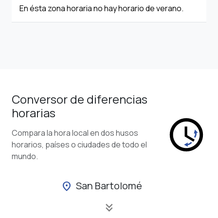
En ésta zona horaria no hay horario de verano.
Conversor de diferencias
horarias
Compara la hora local en dos husos
horarios, países o ciudades de todo el
mundo.
San Bartolomé
location_on
keyboard_double_arrow_down