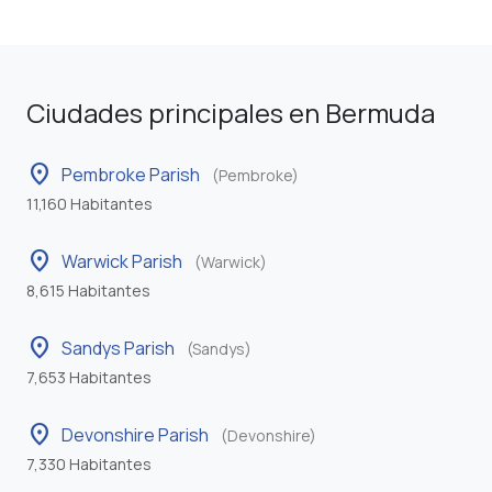
Ciudades principales en Bermuda
location_on
Pembroke Parish
(Pembroke)
11,160 Habitantes
location_on
Warwick Parish
(Warwick)
8,615 Habitantes
location_on
Sandys Parish
(Sandys)
7,653 Habitantes
location_on
Devonshire Parish
(Devonshire)
7,330 Habitantes