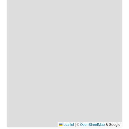
Leaflet
|
©
OpenStreetMap
& Google