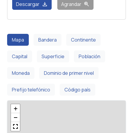
download
zoom_in
Descargar
Agrandar
Mapa
Bandera
Continente
Capital
Superficie
Población
Moneda
Dominio de primer nivel
Prefijo telefónico
Código país
+
−