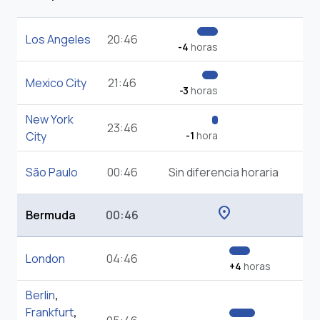
Los Angeles
20:46
-4
horas
Mexico City
21:46
-3
horas
New York
23:46
City
-1
hora
São Paulo
00:46
Sin diferencia horaria
location_on
Bermuda
00:46
London
04:46
+4
horas
Berlin
,
Frankfurt
,