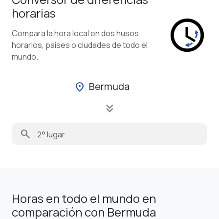
horarias
Compara la hora local en dos husos
horarios, países o ciudades de todo el
mundo.
Bermuda
location_on
keyboard_double_arrow_down
search
Horas en todo el mundo en
comparación con Bermuda