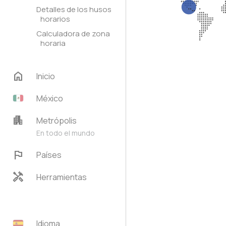
Detalles de los husos
horarios
Calculadora de zona
horaria
home
Inicio
México
apartment
Metrópolis
En todo el mundo
flag
Países
handyman
Herramientas
Idioma