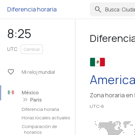
search
Diferencia horaria
8:25
Diferenci
UTC
Cambiar
favorite
Mi reloj mundial
México
Zona horaria en 
keyboard_double_arrow_right
Paris
UTC-6
Diferencia horaria
Horas locales actuales
Comparación de
horarios