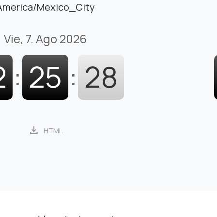
America/Mexico_City
Vie, 7. Ago 2026
2
:
25
:
29
download
HTML