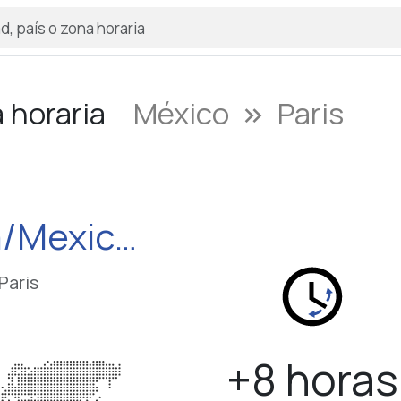
a horaria
México
Paris
keyboard_double_arrow_right
America/Mexico_City
Paris
+8 horas