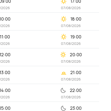
clear_day
09:00
17:00
8/2026
07/08/2026
clear_day
10:00
18:00
8/2026
07/08/2026
clear_day
11:00
19:00
8/2026
07/08/2026
clear_day
12:00
20:00
8/2026
07/08/2026
wb_twilight_2
13:00
21:00
8/2026
07/08/2026
bedtime
14:00
22:00
8/2026
07/08/2026
bedtime
15:00
23:00