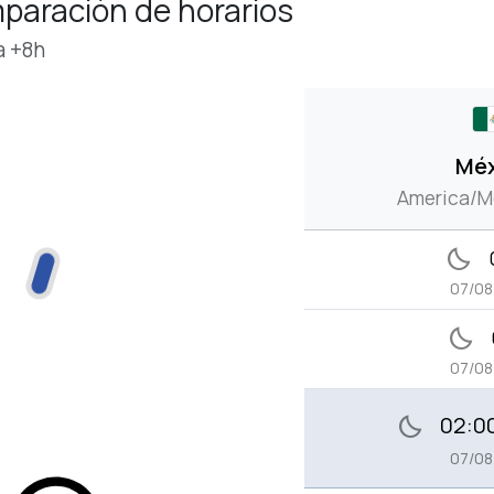
paración de horarios
a +8h
Mé
America/M
bedtime
07/0
bedtime
07/0
02:0
bedtime
07/0