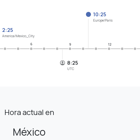
10:25
Europe/Paris
2:25
America/Mexico_City
6
9
12
8:25
UTC
Hora actual en
México