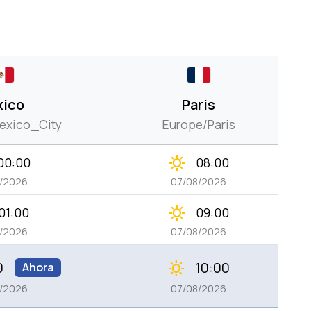
xico
Paris
exico_City
Europe/Paris
clear_day
00:00
08:00
8/2026
07/08/2026
clear_day
01:00
09:00
8/2026
07/08/2026
0
10:00
clear_day
Ahora
8/2026
07/08/2026