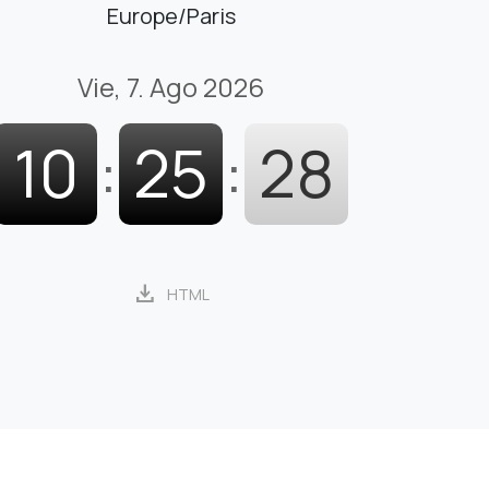
Europe/Paris
Vie, 7. Ago 2026
10
:
25
:
29
download
HTML