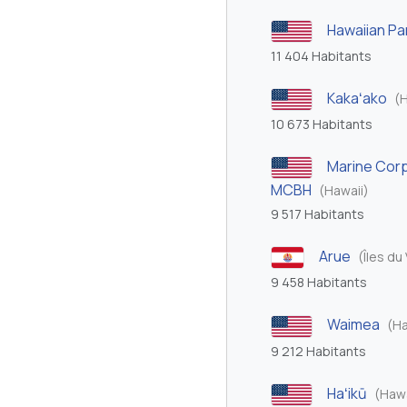
Hawaiian Pa
11 404 Habitants
Kakaʻako
(H
10 673 Habitants
Marine Corp
MCBH
(Hawaii)
9 517 Habitants
Arue
(Îles du
9 458 Habitants
Waimea
(Ha
9 212 Habitants
Haʻikū
(Hawa