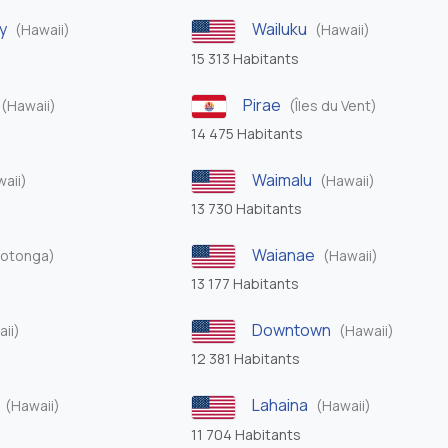
y
Wailuku
(Hawaii)
(Hawaii)
15 313 Habitants
Pirae
(Hawaii)
(Îles du Vent)
14 475 Habitants
Waimalu
aii)
(Hawaii)
13 730 Habitants
Waianae
rotonga)
(Hawaii)
13 177 Habitants
Downtown
ii)
(Hawaii)
12 381 Habitants
Lahaina
(Hawaii)
(Hawaii)
11 704 Habitants