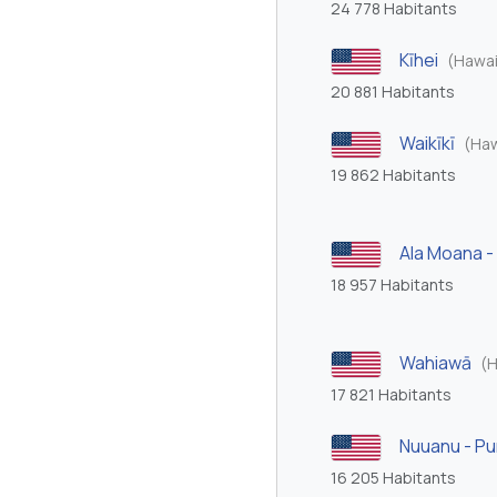
24 778 Habitants
Kīhei
(Hawai
20 881 Habitants
Waikīkī
(Haw
19 862 Habitants
Ala Moana -
18 957 Habitants
Wahiawā
(H
17 821 Habitants
Nuuanu - P
16 205 Habitants