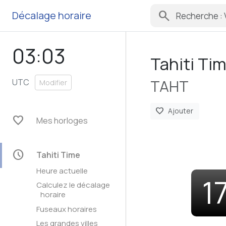
search
Décalage horaire
03:03
Tahiti Ti
TAHT
UTC
Modifier
favorite
Ajouter
favorite
Mes horloges
schedule
Tahiti Time
Heure actuelle
1
Calculez le décalage
horaire
Fuseaux horaires
Les grandes villes