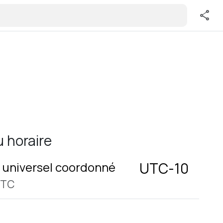
share
 horaire
universel coordonné
UTC-10
UTC