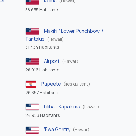
ter
Kailua
(Hawaii)
38 635 Habitants
Makiki / Lower Punchbowl /
Tantalus
(Hawaii)
31 434 Habitants
Airport
(Hawaii)
28 916 Habitants
Papeete
(Îles du Vent)
26 357 Habitants
Liliha - Kapalama
(Hawaii)
24 953 Habitants
‘Ewa Gentry
(Hawaii)