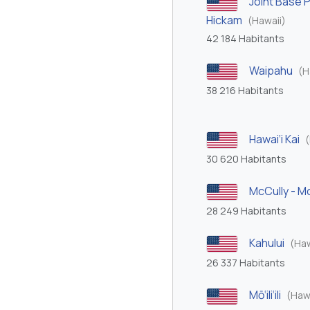
Joint Base 
Hickam
(Hawaii)
42 184 Habitants
Waipahu
(H
38 216 Habitants
Hawai‘i Kai
(
30 620 Habitants
McCully - Moil
28 249 Habitants
Kahului
(Haw
26 337 Habitants
Mō‘ili‘ili
(Haw