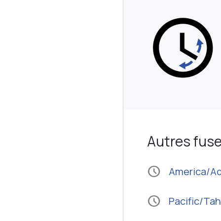
Autres fuse
schedule
America/A
schedule
Pacific/Tah