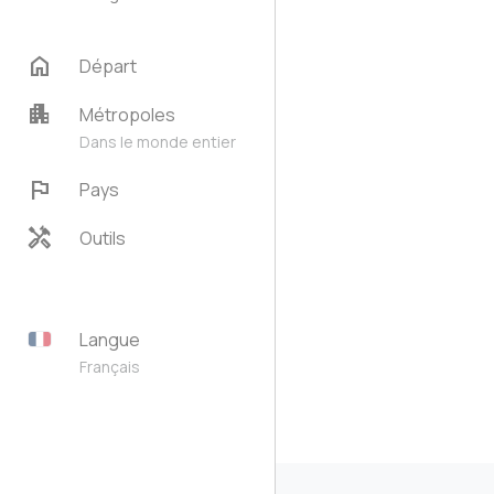
home
Départ
apartment
Métropoles
Dans le monde entier
flag
Pays
handyman
Outils
Langue
Français