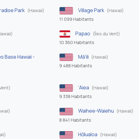
radise Park
Village Park
(Hawaii)
(Hawaii)
11 099 Habitants
Papao
awaii)
(Îles du Vent)
10 360 Habitants
s Base Hawaii -
Mā‘ili
(Hawaii)
9 488 Habitants
‘Aiea
 Vent)
(Hawaii)
9 338 Habitants
Waihee-Waiehu
waii)
(Hawaii)
8 841 Habitants
Hōlualoa
ii)
(Hawaii)