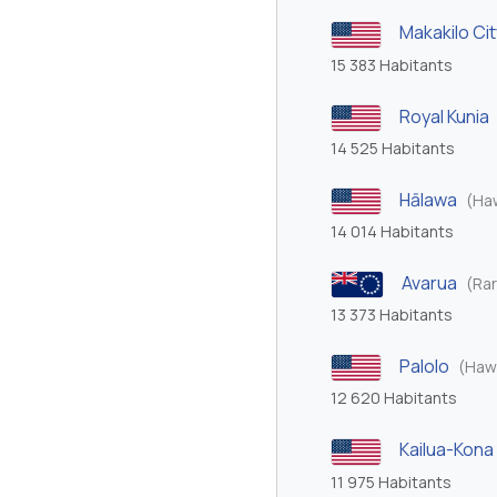
Makakilo Cit
15 383 Habitants
Royal Kunia
14 525 Habitants
Hālawa
(Haw
14 014 Habitants
Avarua
(Ra
13 373 Habitants
Palolo
(Hawa
12 620 Habitants
Kailua-Kona
11 975 Habitants