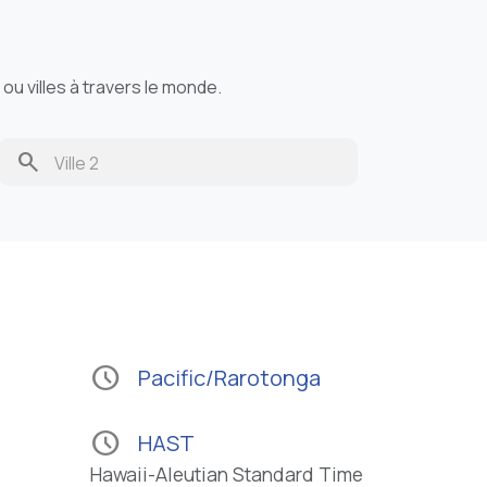
u villes à travers le monde.
search
schedule
Pacific/Rarotonga
schedule
HAST
Hawaii-Aleutian Standard Time