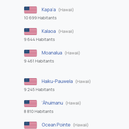
Kapa‘a
(Hawaii)
10 699 Habitants
Kalaoa
(Hawaii)
9 644 Habitants
Moanalua
(Hawaii)
9 461 Habitants
Haiku-Pauwela
(Hawaii)
9 245 Habitants
‘Āhuimanu
(Hawaii)
8 810 Habitants
Ocean Pointe
(Hawaii)