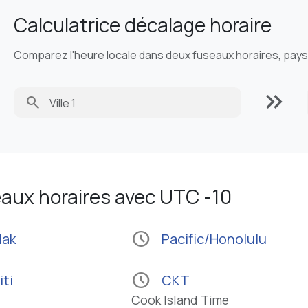
Calculatrice décalage horaire
Comparez l'heure locale dans deux fuseaux horaires, pays o
keyboard_double_arrow_right
search
aux horaires avec UTC -10
schedule
dak
Pacific/Honolulu
schedule
iti
CKT
Cook Island Time