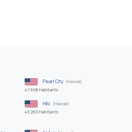
Pearl City
(Hawaii)
47 698 Habitants
Hilo
(Hawaii)
43 263 Habitants