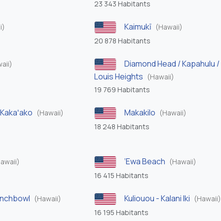
23 343 Habitants
Kaimukī
i)
(Hawaii)
20 878 Habitants
Diamond Head / Kapahulu / 
aii)
Louis Heights
(Hawaii)
19 769 Habitants
 Kakaʻako
Makakilo
(Hawaii)
(Hawaii)
18 248 Habitants
‘Ewa Beach
awaii)
(Hawaii)
16 415 Habitants
unchbowl
Kuliouou - Kalani Iki
(Hawaii)
(Hawaii
16 195 Habitants