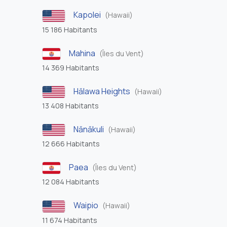
Kapolei
(Hawaii)
15 186 Habitants
Mahina
(Îles du Vent)
14 369 Habitants
Hālawa Heights
(Hawaii)
13 408 Habitants
Nānākuli
(Hawaii)
12 666 Habitants
Paea
(Îles du Vent)
12 084 Habitants
Waipio
(Hawaii)
11 674 Habitants