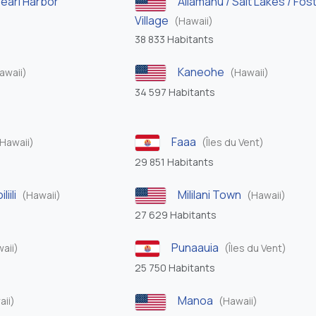
Pearl Harbor
Aliamanu / Salt Lakes / Fos
Village
(Hawaii)
38 833 Habitants
Kaneohe
awaii)
(Hawaii)
34 597 Habitants
Faaa
Hawaii)
(Îles du Vent)
29 851 Habitants
iili
Mililani Town
(Hawaii)
(Hawaii)
27 629 Habitants
Punaauia
aii)
(Îles du Vent)
25 750 Habitants
Manoa
aii)
(Hawaii)