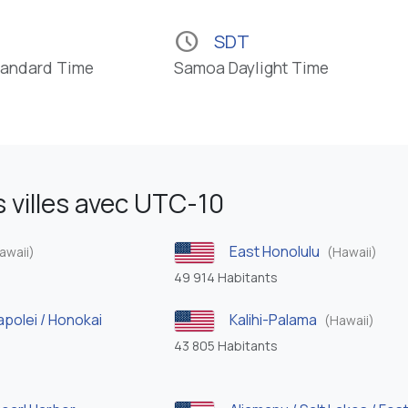
schedule
SDT
tandard Time
Samoa Daylight Time
 villes avec UTC-10
East Honolulu
awaii)
(Hawaii)
49 914 Habitants
apolei / Honokai
Kalihi-Palama
(Hawaii)
43 805 Habitants