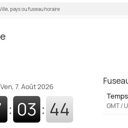
me
Fuseau
Ven, 7. Août 2026
Temps 
7
:
03
:
45
GMT
/