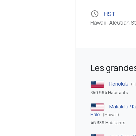
schedule
HST
Hawaii–Aleutian S
Les grandes
Honolulu
(H
350 964 Habitants
Makakilo / K
Hale
(Hawaii)
46 389 Habitants