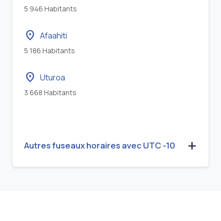
5 946 Habitants
location_on
Afaahiti
5 186 Habitants
location_on
Uturoa
3 668 Habitants
Autres fuseaux horaires avec UTC -10