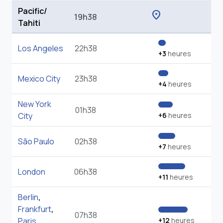
Pacific/
location_on
19h38
Tahiti
Los Angeles
22h38
+3
heures
Mexico City
23h38
+4
heures
New York
01h38
City
+6
heures
São Paulo
02h38
+7
heures
London
06h38
+11
heures
Berlin
,
Frankfurt
,
07h38
Paris
,
+12
heures