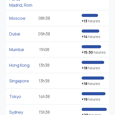
Madrid
,
Rom
Moscow
08h38
+13
heures
Dubai
09h38
+14
heures
Mumbai
11h08
+15:30
heures
Hong Kong
13h38
+18
heures
Singapore
13h38
+18
heures
Tokyo
14h38
+19
heures
Sydney
15h38
+20
heures