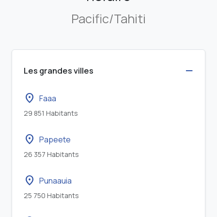
Pacific/Tahiti
Les grandes villes
location_on
Faaa
29 851 Habitants
location_on
Papeete
26 357 Habitants
location_on
Punaauia
25 750 Habitants