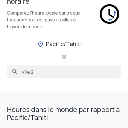
horaire
Comparez l'heure locale dans deux
fuseaux horaires, pays ou villes à
travers le monde.
Pacific/Tahiti
location_on
keyboard_double_arrow_down
search
Heures dans le monde par rapport à
Pacific/Tahiti