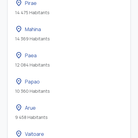
location_on
Pirae
14 475 Habitants
location_on
Mahina
14 369 Habitants
location_on
Paea
12 084 Habitants
location_on
Papao
10 360 Habitants
location_on
Arue
9 458 Habitants
location_on
Vaitoare