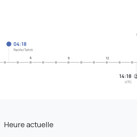
04:18
Pacific/Tahiti
6
9
12
14:18
UTC
Heure actuelle