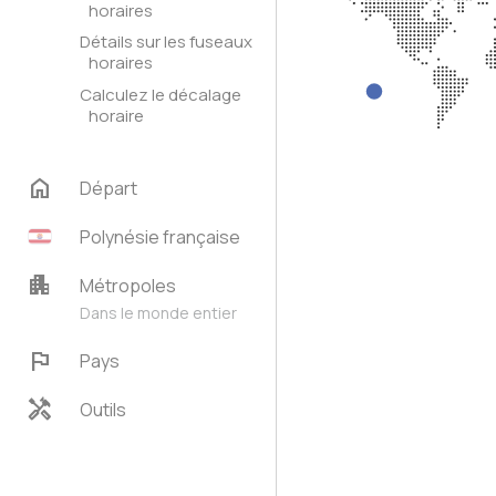
horaires
Détails sur les fuseaux
horaires
Calculez le décalage
horaire
home
Départ
Polynésie française
apartment
Métropoles
Dans le monde entier
flag
Pays
handyman
Outils