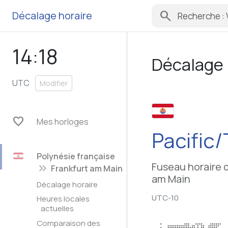
search
Décalage horaire
14:18
Décalage 
UTC
Modifier
favorite
Mes horloges
Pacific/
Polynésie française
Fuseau horaire 
keyboard_double_arrow_right
Frankfurt am Main
am Main
Décalage horaire
UTC-10
Heures locales
actuelles
Comparaison des