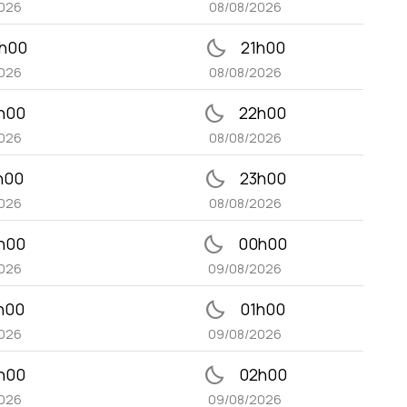
026
08/08/2026
bedtime
h00
21h00
026
08/08/2026
bedtime
h00
22h00
026
08/08/2026
bedtime
h00
23h00
026
08/08/2026
bedtime
h00
00h00
026
09/08/2026
bedtime
h00
01h00
026
09/08/2026
bedtime
h00
02h00
026
09/08/2026