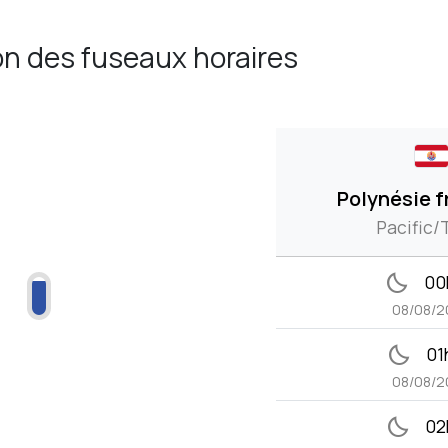
n des fuseaux horaires
Polynésie f
Pacific/T
bedtime
00
08/08/2
bedtime
01
08/08/2
bedtime
02