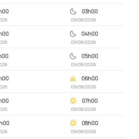
bedtime
h00
03h00
026
09/08/2026
bedtime
h00
04h00
026
09/08/2026
bedtime
h00
05h00
026
09/08/2026
wb_twilight
h00
06h00
026
09/08/2026
clear_day
h00
07h00
026
09/08/2026
clear_day
h00
08h00
026
09/08/2026