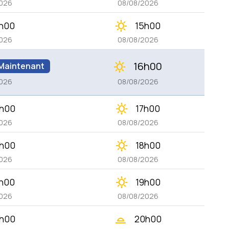
026
08/08/2026
clear_day
h00
15h00
026
08/08/2026
16h00
clear_day
Maintenant
026
08/08/2026
clear_day
h00
17h00
026
08/08/2026
clear_day
h00
18h00
026
08/08/2026
clear_day
h00
19h00
026
08/08/2026
wb_twilight_2
h00
20h00