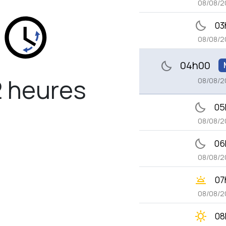
08/08/2
bedtime
03
08/08/2
04h00
bedtime
2 heures
08/08/2
bedtime
05
08/08/2
bedtime
06
08/08/2
wb_twilight
07
08/08/2
clear_day
08