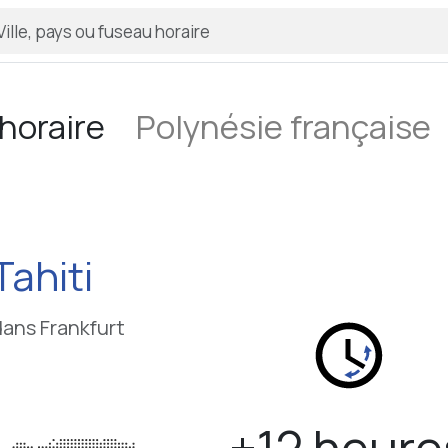
horaire
Polynésie française
keybo
Tahiti
dans Frankfurt
+12 heure