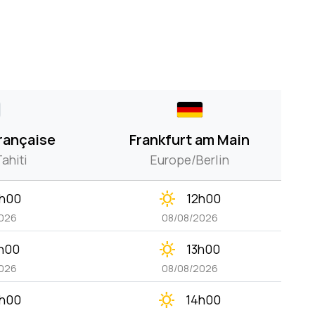
rançaise
Frankfurt am Main
ahiti
Europe/Berlin
clear_day
h00
12h00
026
08/08/2026
clear_day
h00
13h00
026
08/08/2026
clear_day
h00
14h00