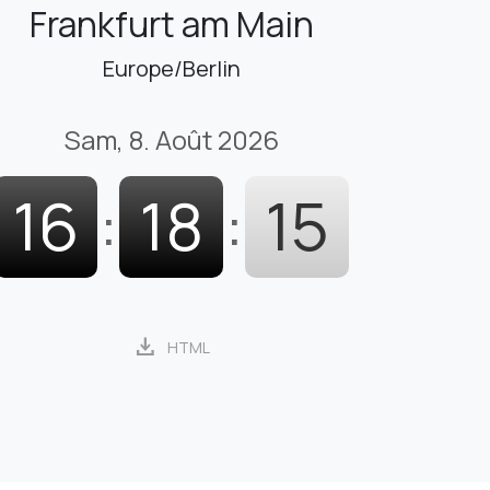
Frankfurt am Main
Europe/Berlin
Sam, 8. Août 2026
16
:
18
:
16
download
HTML