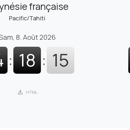
ynésie française
Pacific/Tahiti
Sam, 8. Août 2026
4
:
18
:
16
download
HTML