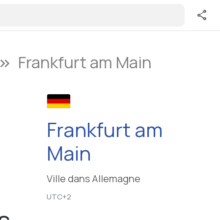
share
Frankfurt am Main
ard_double_arrow_right
Frankfurt am
Main
Ville dans Allemagne
UTC+2
s